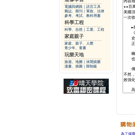
電腦與網路
｜
語言工具
雜誌、期刊
｜
軍政、法律
參考、考試、教科用書
科學工程
科學、自然
｜
工業、工程
家庭親子
家庭、親子、人際
青少年、童書
玩樂天地
旅遊、地圖
｜
休閒娛樂
漫畫、插圖
｜
限制級
為了保