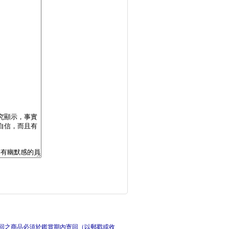
遊戲引導力：心理師教
不內
這樣反擊，最聰明！：
潛意
回之商品必須於鑑賞期內寄回（以郵戳或收