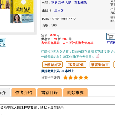
叢
分類：
家庭‧親子‧人際
／
互動關係
商
出
出版社：
星出版
202
書
ISBN：9786269935772
kk
頁數：560
870
定價：
元
優惠價：
79
折
687
元
訂購
書價若有異動，以出版社實際定價為準
訂購後立即為您進貨：目前無庫存量,讀者下訂後,開始
一般天數約為2-10工作日(不含例假日)。
團購數最低為 20 本以上
目前平均評價：
簡介
作者介紹
書籍目錄
同類推薦