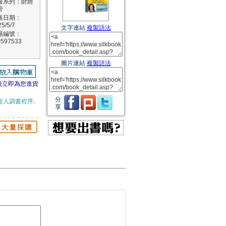
書系列：財經
管
版日期：
5/5/7
文字連結
複製語法
籍編號：
0597533
圖片連結
複製語法
後立即為您進貨
分
進入調書程序,
享