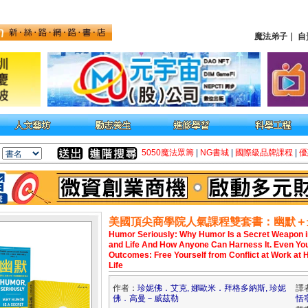
魔法弟子
｜
自
5050魔法眾籌
|
NG書城
|
國際級品牌課程
|
優
美國頂尖商學院人氣課程雙套書：幽默＋
Humor Seriously: Why Humor Is a Secret Weapon 
and Life And How Anyone Can Harness It. Even Yo
Outcomes: Free Yourself from Conflict at Work at 
Life
作者：
珍妮佛．艾克, 娜歐米．拜格多納斯, 珍妮
譯
佛．高曼－威茲勒
恬