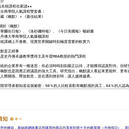
障您的權益，新絲路網路書店所購買的商品均享有到貨七天的鑑賞期（含例假日）。退