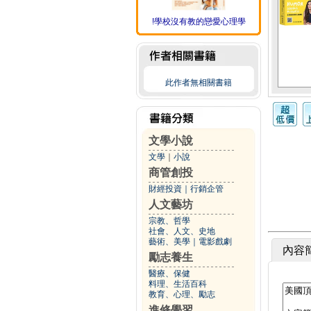
!學校沒有教的戀愛心理學
此作者無相關書籍
文學小說
文學
｜
小說
商管創投
財經投資
｜
行銷企管
人文藝坊
宗教、哲學
社會、人文、史地
藝術、美學
｜
電影戲劇
內容
勵志養生
醫療、保健
料理、生活百科
教育、心理、勵志
進修學習