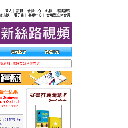
登入
｜
註冊
｜
會員中心
｜
結帳
｜
培訓課程
資出版
｜
電子書
｜
客服中心
｜
智慧型立体會員
惠通知
|
霹靂英雄音樂精選
|
最佳結果
in Business
u. ＋Optimal
Home and in
者：
洪慧芳, 許
寧