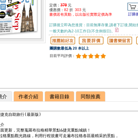
370
定價：
元
優惠價：
82
折
303
元
訂購
書價若有異動，以出版社實際定價為準
訂購後立即為您進貨：目前無庫存量,讀者下訂後,開始
一般天數約為2-10工作日(不含例假日)。
團購數最低為 20 本以上
目前平均評價：
簡介
作者介紹
書籍目錄
同類推薦