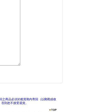
首爾：最新‧最前線‧
追夢
全日本空弁＆空港伴手
札幌
回之商品必須於鑑賞期內寄回（以郵戳或收
，否則恕不接受退貨。