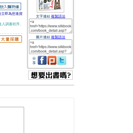
後立即為您進貨
文字連結
複製語法
進入調書程序,
圖片連結
複製語法
分
享