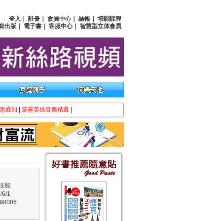
登入
｜
註冊
｜
會員中心
｜
結帳
｜
培訓課程
資出版
｜
電子書
｜
客服中心
｜
智慧型立体會員
惠通知
|
霹靂英雄音樂精選
|
技能
6/1
8086