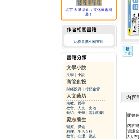
北京‧天津‧唐山：文化藝術潮
遊！
此作者無相關書籍
文學小說
文學
｜
小說
商管創投
財經投資
｜
行銷企管
人文藝坊
內容
宗教、哲學
社會、人文、史地
藝術、美學
｜
電影戲劇
勵志養生
醫療、保健
料理、生活百科
教育、心理、勵志