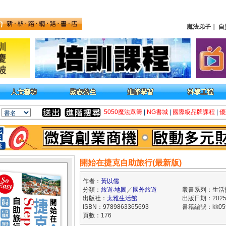
魔法弟子
｜
自
5050魔法眾籌
|
NG書城
|
國際級品牌課程
|
優
開始在捷克自助旅行(最新版)
作者：
黃以儒
分類：
旅遊‧地圖
／
國外旅遊
叢書系列：生活
出版社：
太雅生活館
出版日期：2025/
ISBN：9789863365693
書籍編號：kk059
頁數：176