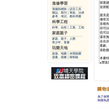
進修學習
電腦與網路
｜
語言工具
雜誌、期刊
｜
軍政、法律
參考、考試、教科用書
科學工程
科學、自然
｜
工業、工程
家庭親子
家庭、親子、人際
青少年、童書
玩樂天地
旅遊、地圖
｜
休閒娛樂
漫畫、插圖
｜
限制級
為了保
執聯為憑