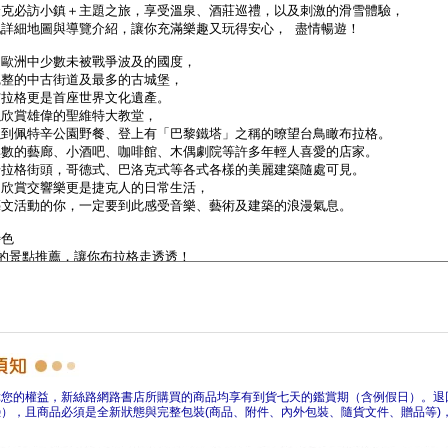
障您的權益，新絲路網路書店所購買的商品均享有到貨七天的鑑賞期（含例假日）。退
），且商品必須是全新狀態與完整包裝(商品、附件、內外包裝、隨貨文件、贈品等)