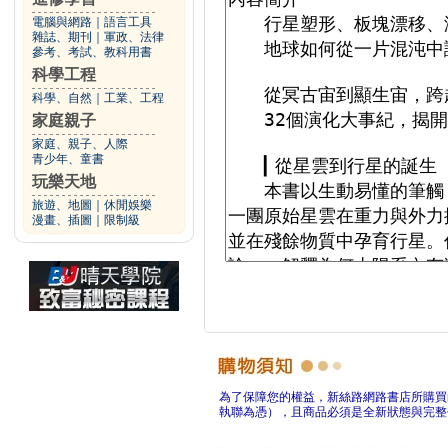
電腦與網路
｜
語言工具
雜誌、期刊
｜
軍政、法律
參考、考試、教科用書
科學工程
科學、自然
｜
工業、工程
家庭親子
家庭、親子、人際
青少年、童書
玩樂天地
旅遊、地圖
｜
休閒娛樂
漫畫、插圖
｜
限制級
為了保障您的權益，新絲路網路書店所購買
執聯為憑），且商品必須是全新狀態與完整