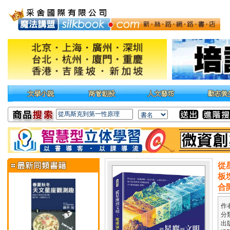
從
板
合
作
分
出