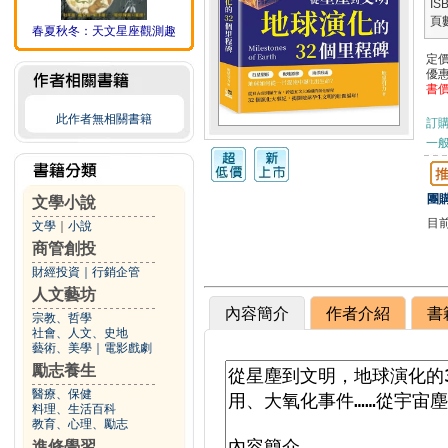
IS
頁
春夏秋冬：天文星座觀測趣
定
優
書
此作者無相關書籍
訂
一般
團購
文學小說
目
文學
｜
小說
商管創投
財經投資
｜
行銷企管
人文藝坊
內容簡介
作者介紹
書
宗教、哲學
社會、人文、史地
藝術、美學
｜
電影戲劇
勵志養生
醫療、保健
料理、生活百科
教育、心理、勵志
進修學習