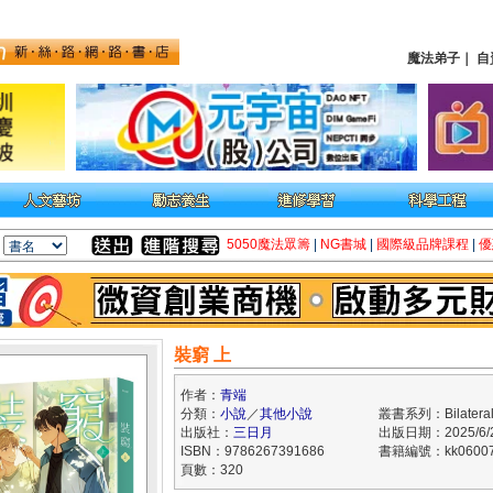
魔法弟子
｜
自
5050魔法眾籌
|
NG書城
|
國際級品牌課程
|
優
裝窮 上
作者：
青端
分類：
小說
／
其他小說
叢書系列：Bilateral 
出版社：
三日月
出版日期：2025/6/
ISBN：9786267391686
書籍編號：kk06007
頁數：320