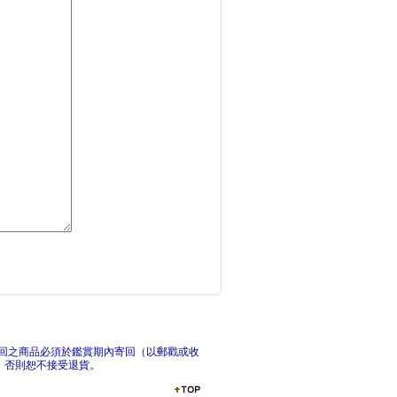
天官賜福新修版四
天
天官賜福新修版一～六
天
回之商品必須於鑑賞期內寄回（以郵戳或收
，否則恕不接受退貨。