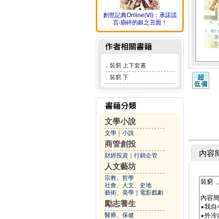
創世記典Online(ⅤI)：承諾謊
言‧崩碎的銀之丑面！
．
裝窮 上下套書
．
裝窮 下
文學小說
文學
｜
小說
商管創投
內容
財經投資
｜
行銷企管
人文藝坊
宗教、哲學
社會、人文、史地
藝術、美學
｜
電影戲劇
勵志養生
醫療、保健