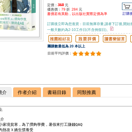
360
定價：
元
優惠價：
79
折
284
元
訂購
書價若有異動，以出版社實際定價為準
訂購後立即為您進貨：目前無庫存量,讀者下訂後,開始
一般天數約為2-10工作日(不含例假日)。
團購數最低為 20 本以上
目前平均評價：
簡介
作者介紹
書籍目錄
同類推薦