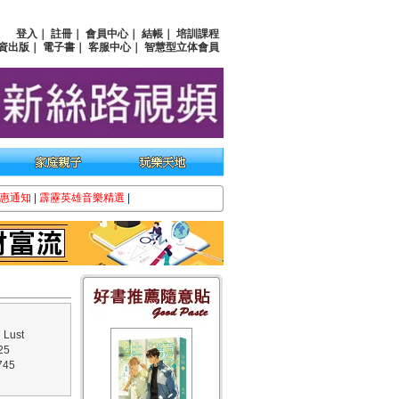
登入
｜
註冊
｜
會員中心
｜
結帳
｜
培訓課程
資出版
｜
電子書
｜
客服中心
｜
智慧型立体會員
惠通知
|
霹靂英雄音樂精選
|
Lust
25
45