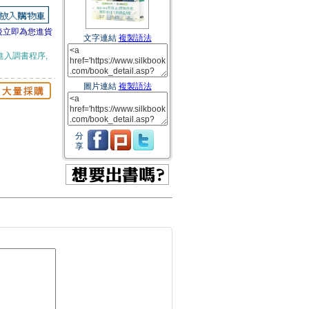
後立即為您進貨
文字連結
複製語法
進入調書程序,
圖片連結
複製語法
分
享