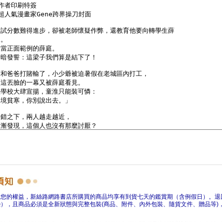
障您的權益，新絲路網路書店所購買的商品均享有到貨七天的鑑賞期（含例假日）。退
），且商品必須是全新狀態與完整包裝(商品、附件、內外包裝、隨貨文件、贈品等)