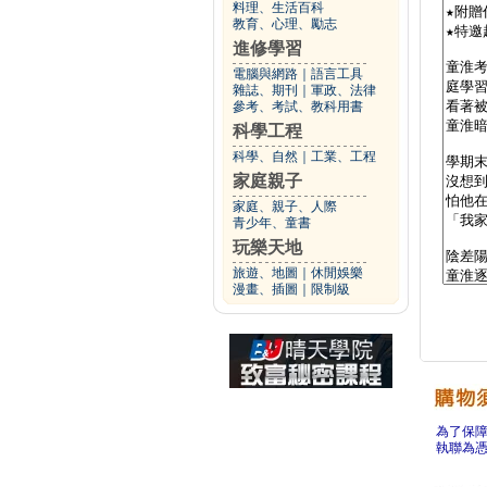
料理、生活百科
教育、心理、勵志
進修學習
電腦與網路
｜
語言工具
雜誌、期刊
｜
軍政、法律
參考、考試、教科用書
科學工程
科學、自然
｜
工業、工程
家庭親子
家庭、親子、人際
青少年、童書
玩樂天地
旅遊、地圖
｜
休閒娛樂
漫畫、插圖
｜
限制級
為了保
執聯為憑