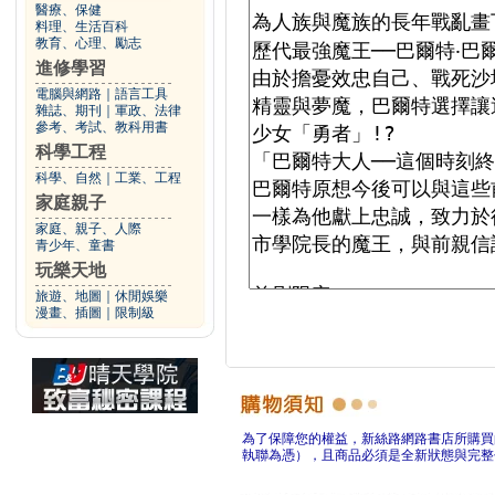
醫療、保健
料理、生活百科
教育、心理、勵志
進修學習
電腦與網路
｜
語言工具
雜誌、期刊
｜
軍政、法律
參考、考試、教科用書
科學工程
科學、自然
｜
工業、工程
家庭親子
家庭、親子、人際
青少年、童書
玩樂天地
旅遊、地圖
｜
休閒娛樂
漫畫、插圖
｜
限制級
為了保障您的權益，新絲路網路書店所購買
執聯為憑），且商品必須是全新狀態與完整