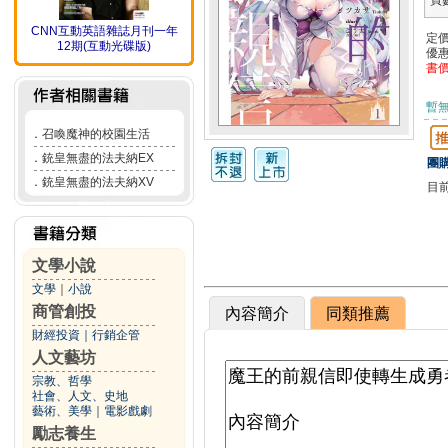
頁
CNN互動英語雜誌月刊一年
定
12期(互動光碟版)
優
書
暫
．
召喚魔神的校園生活
．
銃皇無盡的法夫納EX
團購
．
銃皇無盡的法夫納XV
目
文學小說
文學
｜
小說
商管創投
內容簡介
同類推薦
財經投資
｜
行銷企管
人文藝坊
宗教、哲學
社會、人文、史地
藝術、美學
｜
電影戲劇
勵志養生