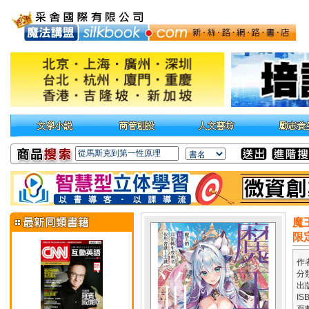
魔
限
作
分
出
IS