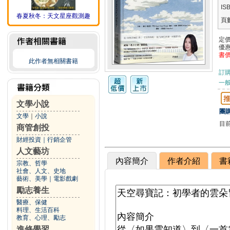
IS
春夏秋冬：天文星座觀測趣
頁
定
優
書
此作者無相關書籍
訂
一般
文學小說
團購
文學
｜
小說
目
商管創投
財經投資
｜
行銷企管
人文藝坊
內容簡介
作者介紹
書
宗教、哲學
社會、人文、史地
藝術、美學
｜
電影戲劇
勵志養生
醫療、保健
料理、生活百科
教育、心理、勵志
進修學習