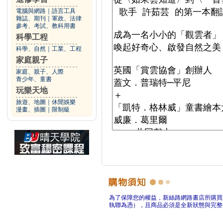
電腦與網路
｜
語言工具
雜誌、期刊
｜
軍政、法律
參考、考試、教科用書
科學工程
科學、自然
｜
工業、工程
家庭親子
家庭、親子、人際
青少年、童書
玩樂天地
旅遊、地圖
｜
休閒娛樂
漫畫、插圖
｜
限制級
為了保障您的權益，新絲路網路書店所購買
執聯為憑），且商品必須是全新狀態與完整