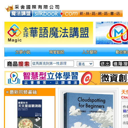
天
Clou
作
爾(W
分
出