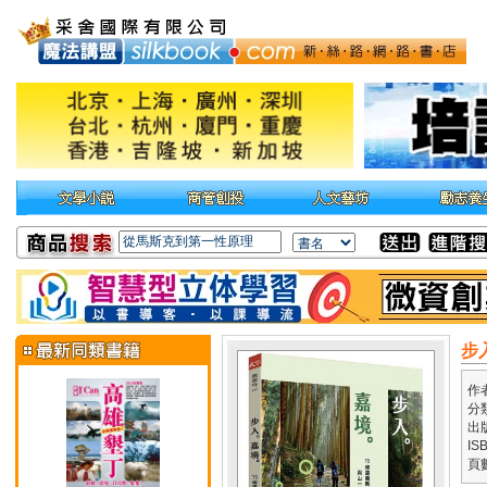
步
作
分
出
IS
頁