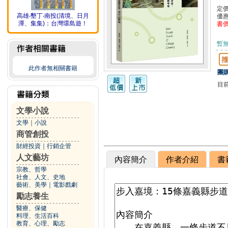
定
高雄‧墾丁‧南投(清境、日月
優
潭、集集)：台灣環島遊！
書
暫
此作者無相關書籍
團購
目
文學小說
文學
｜
小說
商管創投
財經投資
｜
行銷企管
人文藝坊
內容簡介
作者介紹
書
宗教、哲學
社會、人文、史地
藝術、美學
｜
電影戲劇
勵志養生
醫療、保健
料理、生活百科
教育、心理、勵志