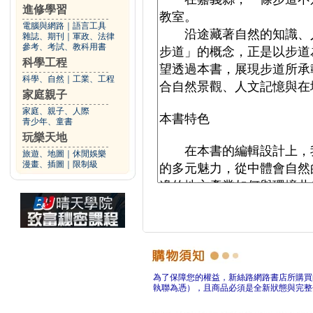
進修學習
電腦與網路
｜
語言工具
雜誌、期刊
｜
軍政、法律
參考、考試、教科用書
科學工程
科學、自然
｜
工業、工程
家庭親子
家庭、親子、人際
青少年、童書
玩樂天地
旅遊、地圖
｜
休閒娛樂
漫畫、插圖
｜
限制級
為了保障您的權益，新絲路網路書店所購買
執聯為憑），且商品必須是全新狀態與完整