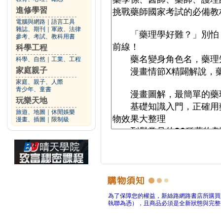
進修學習
電腦與網路
｜
語言工具
雜誌、期刊
｜
軍政、法律
參考、考試、教科用書
科學工程
科學、自然
｜
工業、工程
家庭親子
家庭、親子、人際
青少年、童書
玩樂天地
旅遊、地圖
｜
休閒娛樂
漫畫、插圖
｜
限制級
為了保障您的權益，新絲路網路書店所購買
執聯為憑），且商品必須是全新狀態與完整