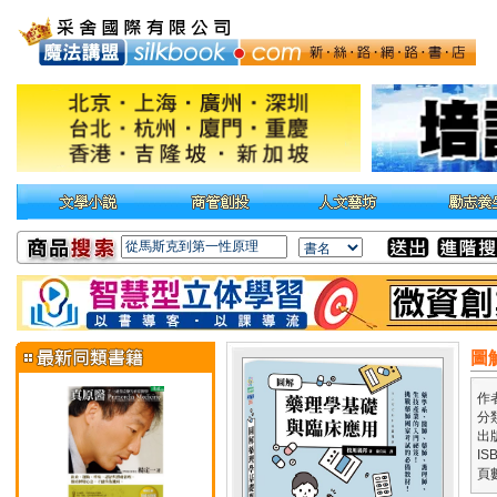
圖
作
分
出
IS
頁