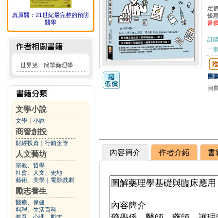
定
真原醫：21世紀最完整的預防
優
醫學
書
訂
一般
．
世界第一簡單藥理學
團購
目
文學小說
文學
｜
小說
商管創投
財經投資
｜
行銷企管
內容簡介
作者介紹
書
人文藝坊
宗教、哲學
社會、人文、史地
藝術、美學
｜
電影戲劇
勵志養生
醫療、保健
料理、生活百科
教育、心理、勵志