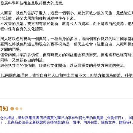
障您的權益，新絲路網路書店所購買的商品均享有到貨七天的鑑賞期（含例假日）。退
），且商品必須是全新狀態與完整包裝(商品、附件、內外包裝、隨貨文件、贈品等)