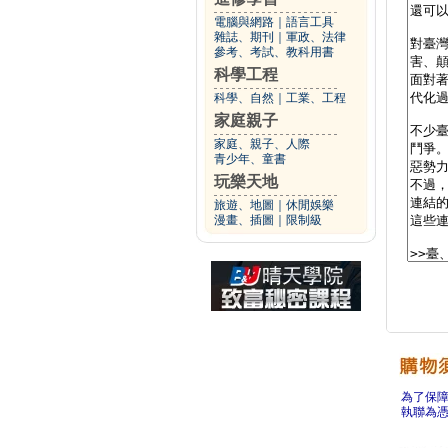
電腦與網路
｜
語言工具
雜誌、期刊
｜
軍政、法律
參考、考試、教科用書
科學工程
科學、自然
｜
工業、工程
家庭親子
家庭、親子、人際
青少年、童書
玩樂天地
旅遊、地圖
｜
休閒娛樂
漫畫、插圖
｜
限制級
為了保
執聯為憑