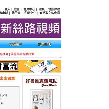
登入
｜
註冊
｜
會員中心
｜
結帳
｜
培訓課程
資出版
｜
電子書
｜
客服中心
｜
智慧型立体會員
惠通知
|
霹靂英雄音樂精選
|
未來篇章
與現場
3
19