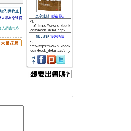
文字連結
複製語法
後立即為您進貨
進入調書程序,
圖片連結
複製語法
分
享