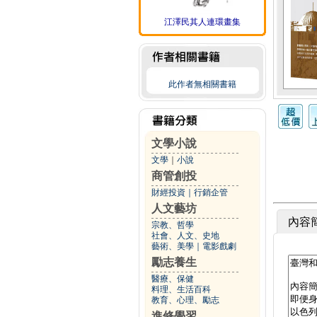
江澤民其人連環畫集
此作者無相關書籍
文學小說
文學
｜
小說
商管創投
財經投資
｜
行銷企管
人文藝坊
內容
宗教、哲學
社會、人文、史地
藝術、美學
｜
電影戲劇
勵志養生
醫療、保健
料理、生活百科
教育、心理、勵志
進修學習