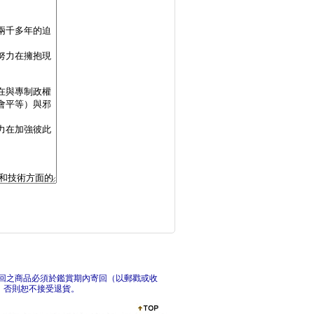
看懂政黨，就能看懂世
必須
美國滅共臺灣應援套書
蕭公
回之商品必須於鑑賞期內寄回（以郵戳或收
，否則恕不接受退貨。