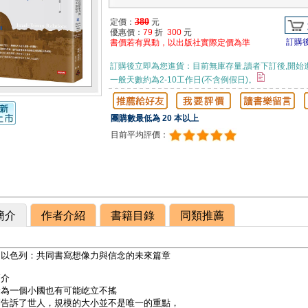
380
定價：
元
優惠價：
79
折
300
元
訂購
書價若有異動，以出版社實際定價為準
訂購後立即為您進貨：目前無庫存量,讀者下訂後,開始
一般天數約為2-10工作日(不含例假日)。
團購數最低為 20 本以上
目前平均評價：
簡介
作者介紹
書籍目錄
同類推薦