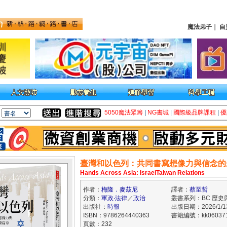
魔法弟子
｜
自
5050魔法眾籌
|
NG書城
|
國際級品牌課程
|
優
臺灣和以色列：共同書寫想像力與信念的
Hands Across Asia: IsraelTaiwan Relations
作者：
梅隆．麥茲尼
譯者：
蔡至哲
分類：
軍政‧法律
／
政治
叢書系列：BC 歷史
出版社：
時報
出版日期：2026/1/1
ISBN：9786264440363
書籍編號：kk06037
頁數：232