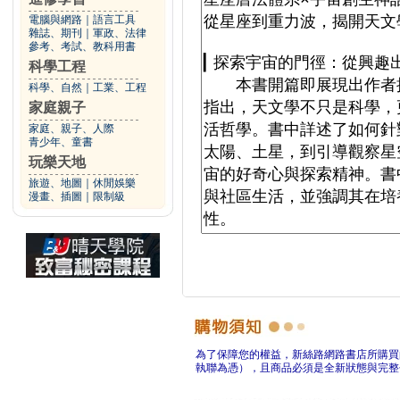
電腦與網路
｜
語言工具
雜誌、期刊
｜
軍政、法律
參考、考試、教科用書
科學工程
科學、自然
｜
工業、工程
家庭親子
家庭、親子、人際
青少年、童書
玩樂天地
旅遊、地圖
｜
休閒娛樂
漫畫、插圖
｜
限制級
為了保障您的權益，新絲路網路書店所購買
執聯為憑），且商品必須是全新狀態與完整