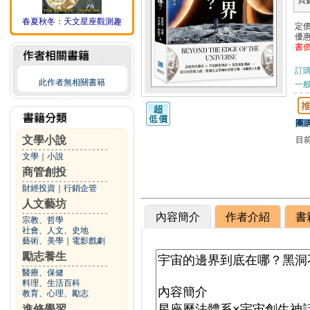
頁
春夏秋冬：天文星座觀測趣
定
優
書
訂
此作者無相關書籍
一般
團購
文學小說
目
文學
｜
小說
商管創投
財經投資
｜
行銷企管
人文藝坊
內容簡介
作者介紹
書
宗教、哲學
社會、人文、史地
藝術、美學
｜
電影戲劇
勵志養生
醫療、保健
料理、生活百科
教育、心理、勵志
進修學習