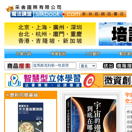
宇
空
作
分
出
IS