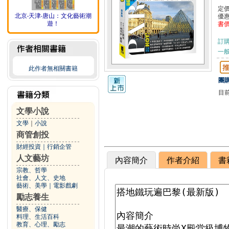
定
北京‧天津‧唐山：文化藝術潮
優
遊！
書
訂
一般
此作者無相關書籍
團購
目
文學小說
文學
｜
小說
商管創投
財經投資
｜
行銷企管
人文藝坊
內容簡介
作者介紹
書
宗教、哲學
社會、人文、史地
藝術、美學
｜
電影戲劇
勵志養生
醫療、保健
料理、生活百科
教育、心理、勵志