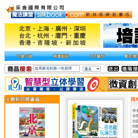
搭
作
分
出
IS
頁