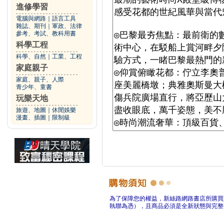
進修學習
電腦與網路
｜
語言工具
雜誌、期刊
｜
軍政、法律
參考、考試、教科用書
科學工程
科學、自然
｜
工業、工程
家庭親子
家庭、親子、人際
青少年、童書
玩樂天地
旅遊、地圖
｜
休閒娛樂
漫畫、插圖
｜
限制級
為了保障您的權益，新絲路網路書店所購買
執聯為憑），且商品必須是全新狀態與完整