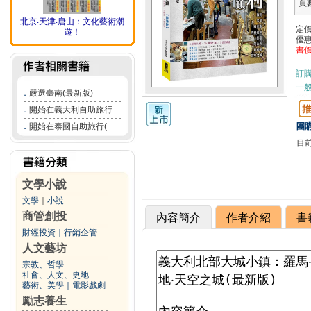
頁
北京‧天津‧唐山：文化藝術潮
定
遊！
優
書
訂
一般
．
嚴選臺南(最新版)
．
開始在義大利自助旅行
．
開始在泰國自助旅行(
團購
目
文學小說
文學
｜
小說
商管創投
內容簡介
作者介紹
書
財經投資
｜
行銷企管
人文藝坊
宗教、哲學
社會、人文、史地
藝術、美學
｜
電影戲劇
勵志養生