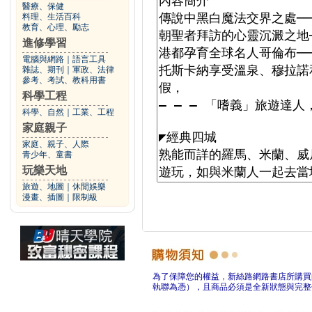
醫療、保健
料理、生活百科
教育、心理、勵志
進修學習
電腦與網路
｜
語言工具
雜誌、期刊
｜
軍政、法律
參考、考試、教科用書
科學工程
科學、自然
｜
工業、工程
家庭親子
家庭、親子、人際
青少年、童書
玩樂天地
旅遊、地圖
｜
休閒娛樂
漫畫、插圖
｜
限制級
為了保障您的權益，新絲路網路書店所購買
執聯為憑），且商品必須是全新狀態與完整