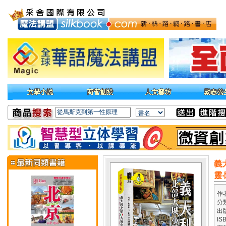
義
靈
作
分
出
IS