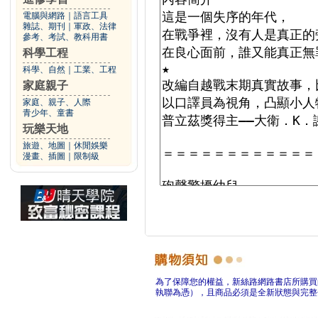
電腦與網路
｜
語言工具
雜誌、期刊
｜
軍政、法律
參考、考試、教科用書
科學工程
科學、自然
｜
工業、工程
家庭親子
家庭、親子、人際
青少年、童書
玩樂天地
旅遊、地圖
｜
休閒娛樂
漫畫、插圖
｜
限制級
為了保障您的權益，新絲路網路書店所購買
執聯為憑），且商品必須是全新狀態與完整