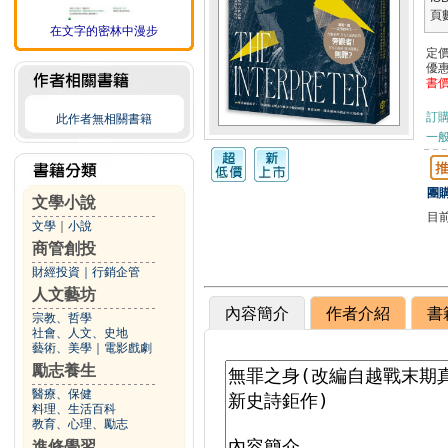
頁
在文字的密林中漫步
定
優
書
訂
此作者無相關書籍
一般
團購
文學小說
目
文學
｜
小說
商管創投
財經投資
｜
行銷企管
人文藝坊
內容簡介
作者介紹
書
宗教、哲學
社會、人文、史地
藝術、美學
｜
電影戲劇
勵志養生
醫療、保健
料理、生活百科
教育、心理、勵志
進修學習