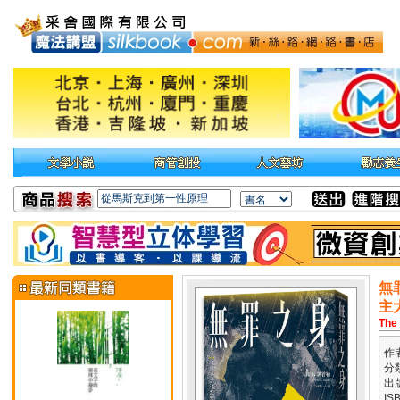
無
主
The 
作
分
出
IS