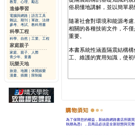
教育、心理、勵志
進修學習
電腦與網路
｜
語言工具
雜誌、期刊
｜
軍政、法律
參考、考試、教科用書
科學工程
科學、自然
｜
工業、工程
家庭親子
家庭、親子、人際
青少年、童書
玩樂天地
旅遊、地圖
｜
休閒娛樂
漫畫、插圖
｜
限制級
為了保障您的權益，新絲路網路書店所購買
執聯為憑），且商品必須是全新狀態與完整