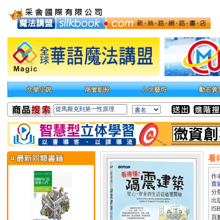
看
作
造協
分
出
IS
頁