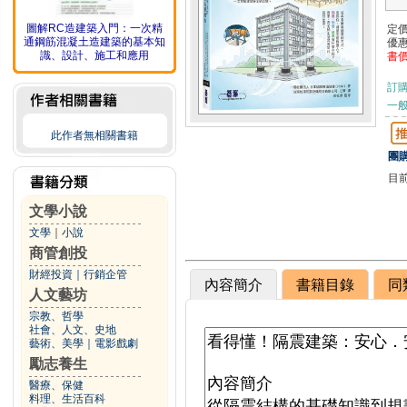
圖解RC造建築入門：一次精
定
通鋼筋混凝土造建築的基本知
優
識、設計、施工和應用
書
訂
一般
此作者無相關書籍
團購
目
文學小說
文學
｜
小說
商管創投
財經投資
｜
行銷企管
內容簡介
書籍目錄
同
人文藝坊
宗教、哲學
社會、人文、史地
藝術、美學
｜
電影戲劇
勵志養生
醫療、保健
料理、生活百科