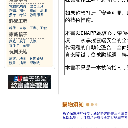
電腦與網路
｜
語言工具
雜誌、期刊
｜
軍政、法律
參考、考試、教科用書
科學工程
科學、自然
｜
工業、工程
家庭親子
家庭、親子、人際
青少年、童書
玩樂天地
旅遊、地圖
｜
休閒娛樂
漫畫、插圖
｜
限制級
為了保障您的權益，新絲路網路書店所購買
執聯為憑），且商品必須是全新狀態與完整