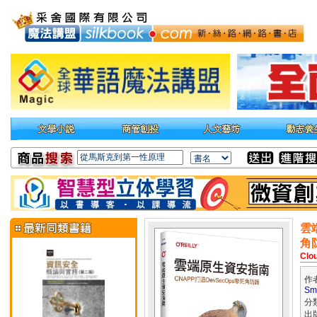
雲
角
Clou
作
Sm
分
出