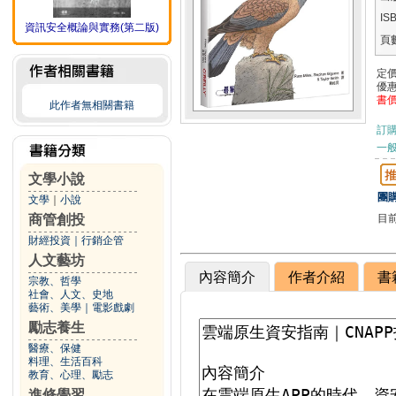
IS
資訊安全概論與實務(第二版)
頁
定
優
書
此作者無相關書籍
訂
一般
文學小說
團購
文學
｜
小說
目
商管創投
財經投資
｜
行銷企管
人文藝坊
內容簡介
作者介紹
書
宗教、哲學
社會、人文、史地
藝術、美學
｜
電影戲劇
勵志養生
醫療、保健
料理、生活百科
教育、心理、勵志
進修學習