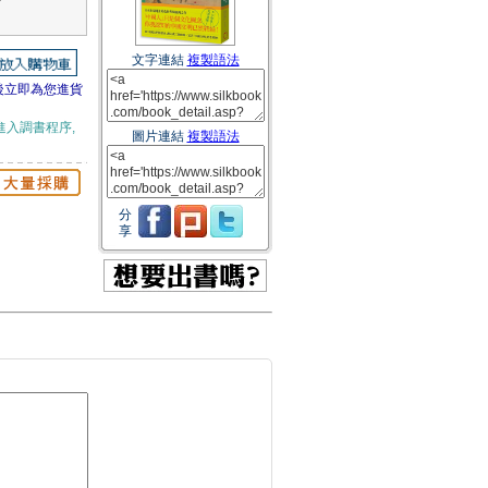
文字連結
複製語法
後立即為您進貨
進入調書程序,
圖片連結
複製語法
分
享