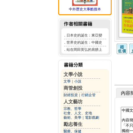
中外歷史大事酷搜本
．
日本史的誕生：東亞變
．
世界史的誕生：中國史
．
站在岡田英弘的肩膀上
文學小說
文學
｜
小說
商管創投
內容
財經投資
｜
行銷企管
人文藝坊
宗教、哲學
社會、人文、史地
藝術、美學
｜
電影戲劇
勵志養生
醫療、保健