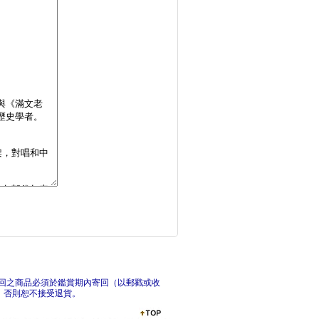
說不的世界史
日本最漫長的一天【漫
俄
回之商品必須於鑑賞期內寄回（以郵戳或收
，否則恕不接受退貨。