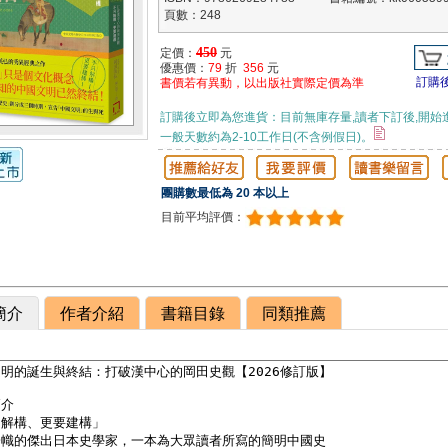
頁數：248
450
定價：
元
優惠價：
79
折
356
元
訂購
書價若有異動，以出版社實際定價為準
訂購後立即為您進貨：目前無庫存量,讀者下訂後,開始
一般天數約為2-10工作日(不含例假日)。
團購數最低為 20 本以上
目前平均評價：
簡介
作者介紹
書籍目錄
同類推薦