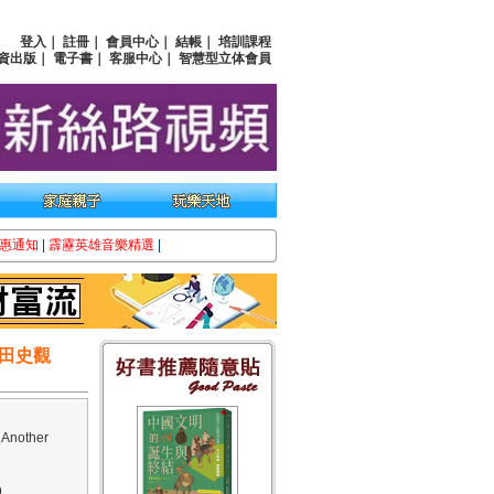
登入
｜
註冊
｜
會員中心
｜
結帳
｜
培訓課程
資出版
｜
電子書
｜
客服中心
｜
智慧型立体會員
惠通知
|
霹靂英雄音樂精選
|
田史觀
other
9