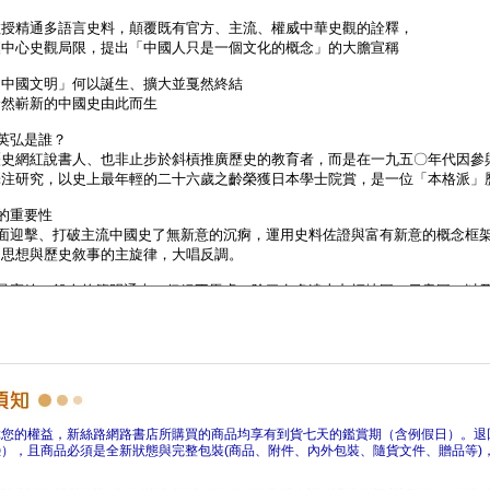
障您的權益，新絲路網路書店所購買的商品均享有到貨七天的鑑賞期（含例假日）。退
），且商品必須是全新狀態與完整包裝(商品、附件、內外包裝、隨貨文件、贈品等)