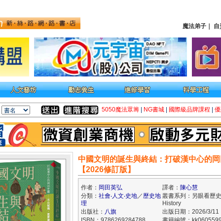
魔法弟子
｜
自
5050魔法眾籌
|
NG書城
|
國際級品牌課程
|
優
中國文明的誕生與終結：打破漢中心的岡
【2026修訂版】
作者：
岡田英弘
譯者：
陳心慧
分類：
社會‧人文‧史地
／
歷史地
叢書系列：另眼看歷史An
理
History
出版社：
八旗
出版日期：2026/3/11
ISBN：9786269284788
書籍編號：kk060559