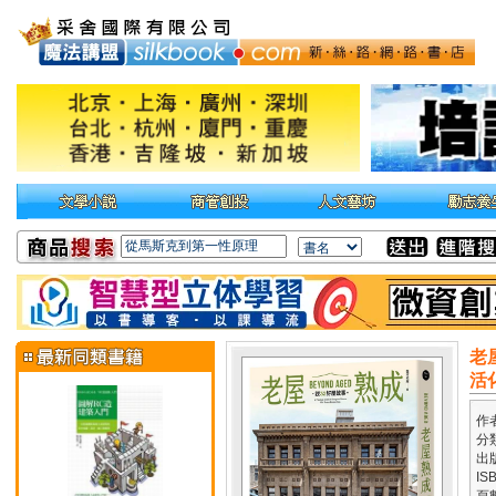
老
活
作
分
出
IS