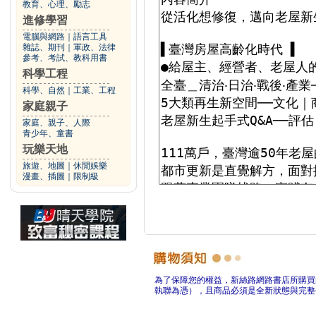
教育、心理、勵志
進修學習
電腦與網路
｜
語言工具
雜誌、期刊
｜
軍政、法律
參考、考試、教科用書
科學工程
科學、自然
｜
工業、工程
家庭親子
家庭、親子、人際
青少年、童書
玩樂天地
旅遊、地圖
｜
休閒娛樂
漫畫、插圖
｜
限制級
為了保障您的權益，新絲路網路書店所購買
執聯為憑），且商品必須是全新狀態與完整