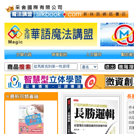
長
作
分
出
IS
頁