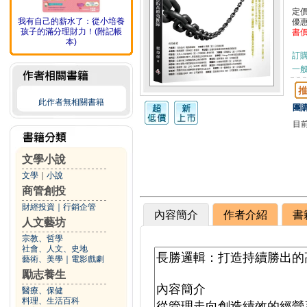
定
我有自己的薪水了：從小培養
優
孩子的滿分理財力！(附記帳
書
本)
訂
一般
此作者無相關書籍
團購
目
文學小說
文學
｜
小說
商管創投
財經投資
｜
行銷企管
內容簡介
作者介紹
書
人文藝坊
宗教、哲學
社會、人文、史地
藝術、美學
｜
電影戲劇
勵志養生
醫療、保健
料理、生活百科