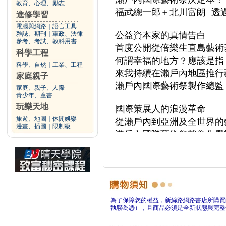
教育、心理、勵志
進修學習
電腦與網路
｜
語言工具
雜誌、期刊
｜
軍政、法律
參考、考試、教科用書
科學工程
科學、自然
｜
工業、工程
家庭親子
家庭、親子、人際
青少年、童書
玩樂天地
旅遊、地圖
｜
休閒娛樂
漫畫、插圖
｜
限制級
為了保障您的權益，新絲路網路書店所購買
執聯為憑），且商品必須是全新狀態與完整