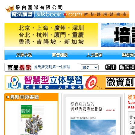
從
Naos
Kae
作
分
出
IS