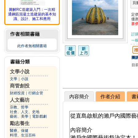
頁
圖解RC造建築入門：一次精
通鋼筋混凝土造建築的基本知
定
識、設計、施工和應用
優
書
訂
一般
此作者無相關書籍
團購
目
文學小說
文學
｜
小說
商管創投
財經投資
｜
行銷企管
內容簡介
作者介紹
書
人文藝坊
宗教、哲學
社會、人文、史地
藝術、美學
｜
電影戲劇
勵志養生
醫療、保健
料理、生活百科