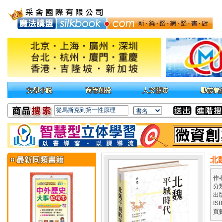
北
作
分
出
IS
頁