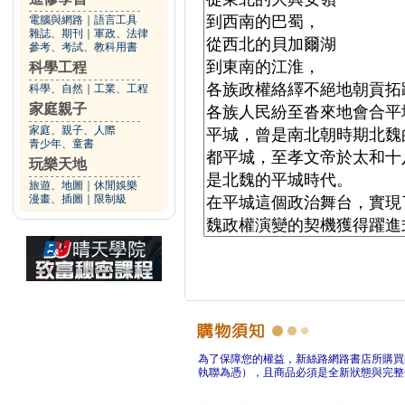
電腦與網路
｜
語言工具
雜誌、期刊
｜
軍政、法律
參考、考試、教科用書
科學工程
科學、自然
｜
工業、工程
家庭親子
家庭、親子、人際
青少年、童書
玩樂天地
旅遊、地圖
｜
休閒娛樂
漫畫、插圖
｜
限制級
為了保障您的權益，新絲路網路書店所購買
執聯為憑），且商品必須是全新狀態與完整