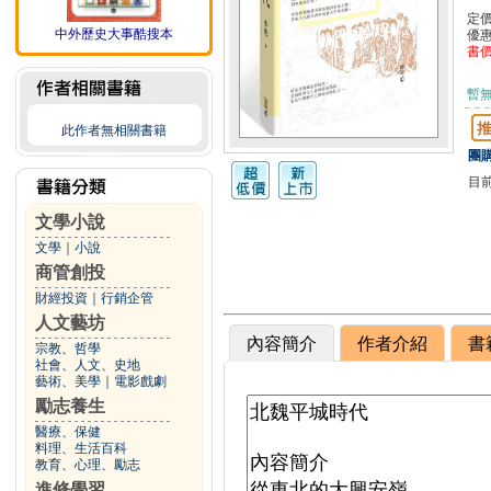
定
中外歷史大事酷搜本
優
書
暫
此作者無相關書籍
團購
目
文學小說
文學
｜
小說
商管創投
財經投資
｜
行銷企管
人文藝坊
內容簡介
作者介紹
書
宗教、哲學
社會、人文、史地
藝術、美學
｜
電影戲劇
勵志養生
醫療、保健
料理、生活百科
教育、心理、勵志
進修學習