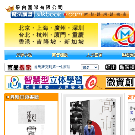
高
作
者：
分
出