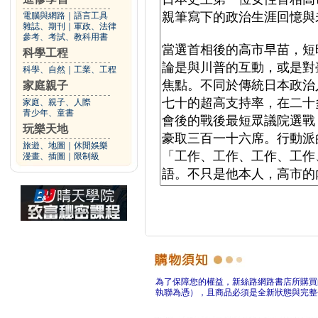
電腦與網路
｜
語言工具
雜誌、期刊
｜
軍政、法律
參考、考試、教科用書
科學工程
科學、自然
｜
工業、工程
家庭親子
家庭、親子、人際
青少年、童書
玩樂天地
旅遊、地圖
｜
休閒娛樂
漫畫、插圖
｜
限制級
為了保障您的權益，新絲路網路書店所購買
執聯為憑），且商品必須是全新狀態與完整