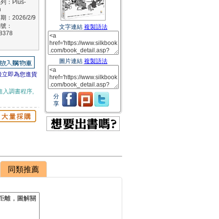
列：Plus-
n
：2026/2/9
編號：
文字連結
複製語法
8378
圖片連結
複製語法
後立即為您進貨
進入調書程序,
分
享
同類推薦