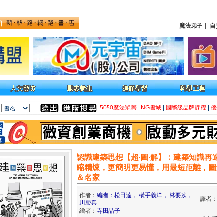
魔法弟子
｜
自
5050魔法眾籌
|
NG書城
|
國際級品牌課程
|
優
認識建築思想【超‧圖‧解】：建築知識再
縮精煉，更簡明更易懂，用最短距離，圖
＆名家
作者：
編者：松田達， 橫手義洋， 林要次，
譯者
川勝真一
繪者：
寺田晶子