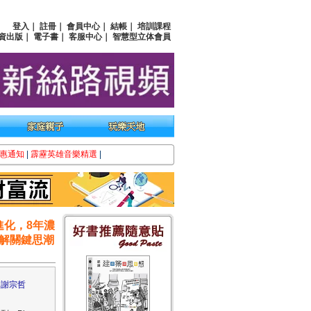
登入
｜
註冊
｜
會員中心
｜
結帳
｜
培訓課程
資出版
｜
電子書
｜
客服中心
｜
智慧型立体會員
惠通知
|
霹靂英雄音樂精選
|
進化，8年濃
解關鍵思潮
：
謝宗哲