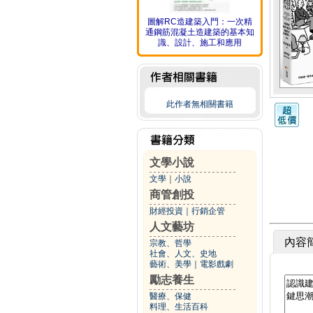
圖解RC造建築入門：一次精
通鋼筋混凝土造建築的基本知
識、設計、施工和應用
此作者無相關書籍
文學小說
文學
｜
小說
商管創投
財經投資
｜
行銷企管
人文藝坊
內容
宗教、哲學
社會、人文、史地
藝術、美學
｜
電影戲劇
勵志養生
醫療、保健
料理、生活百科