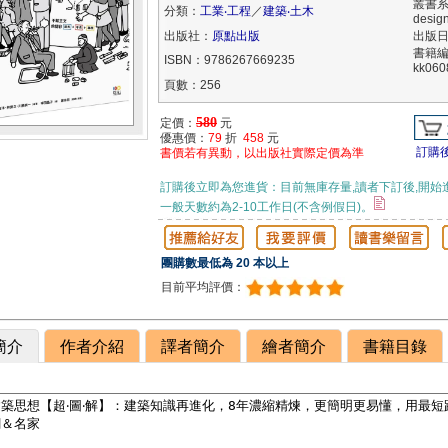
叢書系
分類：
工業‧工程
／
建築‧土木
desig
出版社：
原點出版
出版日期
書籍
ISBN：9786267669235
kk060
頁數：256
580
定價：
元
優惠價：
79
折
458
元
訂購
書價若有異動，以出版社實際定價為準
訂購後立即為您進貨：目前無庫存量,讀者下訂後,開始
一般天數約為2-10工作日(不含例假日)。
團購數最低為 20 本以上
目前平均評價：
簡介
作者介紹
譯者簡介
繪者簡介
書籍目錄