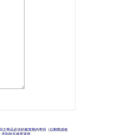
臺灣戰後經典建築手繪
新
神廟與城鎮：從古希臘
看得
回之商品必須於鑑賞期內寄回（以郵戳或收
，否則恕不接受退貨。