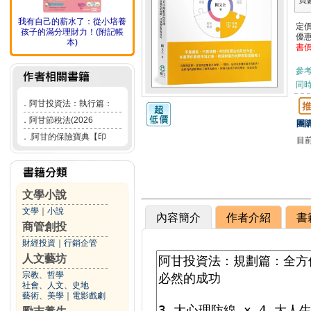
頁
我有自己的薪水了：從小培養
定
孩子的滿分理財力！(附記帳
優
本)
書
參
同
．
阿甘投資法：執行篇：
．
阿甘節稅法(2026
團購
．
.阿甘的保險寶典【印
目
文學小說
文學
｜
小說
內容簡介
作者介紹
書
商管創投
財經投資
｜
行銷企管
人文藝坊
宗教、哲學
社會、人文、史地
藝術、美學
｜
電影戲劇