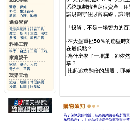
勵志養生
醫療、保健
料理、生活百科
教育、心理、勵志
進修學習
電腦與網路
｜
語言工具
雜誌、期刊
｜
軍政、法律
參考、考試、教科用書
科學工程
科學、自然
｜
工業、工程
家庭親子
家庭、親子、人際
青少年、童書
玩樂天地
旅遊、地圖
｜
休閒娛樂
漫畫、插圖
｜
限制級
為了保障您的權益，新絲路網路書店所購買
執聯為憑），且商品必須是全新狀態與完整