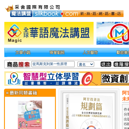
阿
未
作
分
出
IS