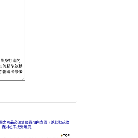
學會理財，世界開始發
3
我只用三條均線的 多
正
回之商品必須於鑑賞期內寄回（以郵戳或收
，否則恕不接受退貨。