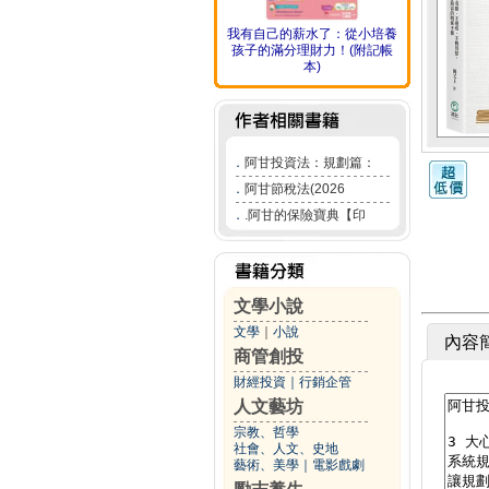
我有自己的薪水了：從小培養
孩子的滿分理財力！(附記帳
本)
．
阿甘投資法：規劃篇：
．
阿甘節稅法(2026
．
.阿甘的保險寶典【印
文學小說
文學
｜
小說
內容
商管創投
財經投資
｜
行銷企管
人文藝坊
宗教、哲學
社會、人文、史地
藝術、美學
｜
電影戲劇