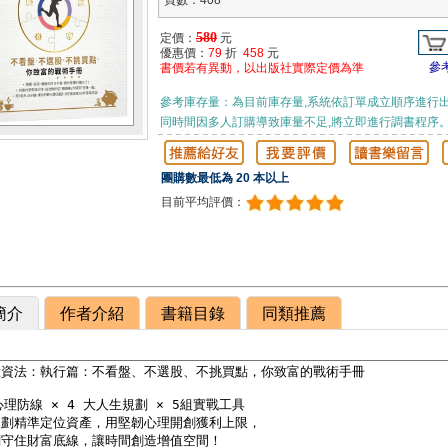
頁數：408
580
定價：
元
優惠價：
79
折
458
元
參
書價若有異動，以出版社實際定價為準
參考庫存量：為目前庫存量,系統依訂單成立順序進行出
同時間因多人訂購導致庫量不足,將立即進行調書程序
團購數最低為 20 本以上
目前平均評價：
簡介
作者介紹
書籍目錄
同類推薦