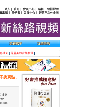
登入
｜
註冊
｜
會員中心
｜
結帳
｜
培訓課程
資出版
｜
電子書
｜
客服中心
｜
智慧型立体會員
惠通知
|
霹靂英雄音樂精選
|
不挑買點，
位理財
6/4
8486