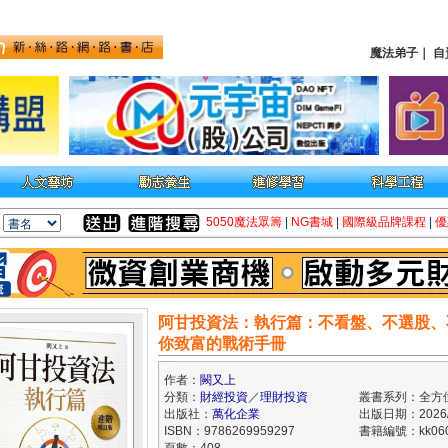
魔法弟子
｜
自
5050魔法眾籌
|
NG書城
|
國際級品牌課程
|
優
阿甘投資法：執行篇：不看盤、不選股、
你致富的戰術手冊
作者：
闕又上
分類：
財經投資
／
理財投資
叢書系列：全方
出版社：
萬化企業
出版日期：2026/
ISBN：9786269959297
書籍編號：kk060