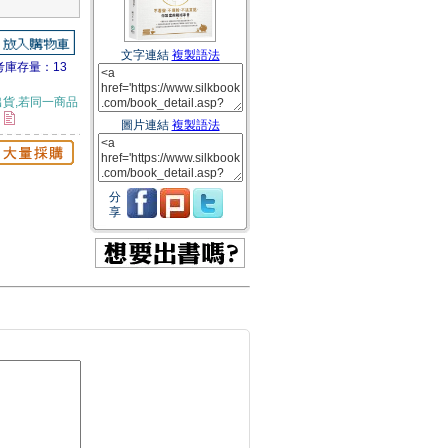
文字連結
複製語法
考庫存量：13
貨,若同一商品
。
圖片連結
複製語法
分
享