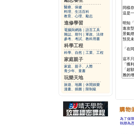
勵志養生
醫療、保健
料理、生活百科
教育、心理、勵志
進修學習
電腦與網路
｜
語言工具
雜誌、期刊
｜
軍政、法律
參考、考試、教科用書
科學工程
科學、自然
｜
工業、工程
家庭親子
家庭、親子、人際
青少年、童書
玩樂天地
旅遊、地圖
｜
休閒娛樂
漫畫、插圖
｜
限制級
為了保
執聯為憑