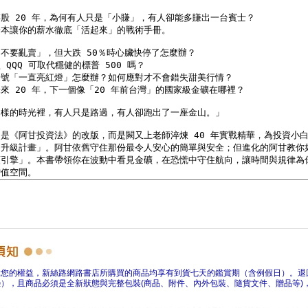
障您的權益，新絲路網路書店所購買的商品均享有到貨七天的鑑賞期（含例假日）。退
），且商品必須是全新狀態與完整包裝(商品、附件、內外包裝、隨貨文件、贈品等)