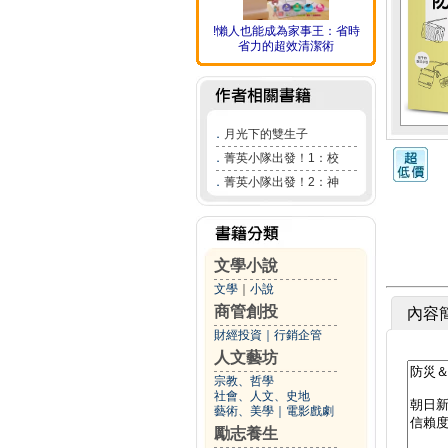
!懶人也能成為家事王：省時
省力的超效清潔術
．
月光下的雙生子
．
菁英小隊出發！1：校
．
菁英小隊出發！2：神
文學小說
文學
｜
小說
商管創投
內容
財經投資
｜
行銷企管
人文藝坊
宗教、哲學
社會、人文、史地
藝術、美學
｜
電影戲劇
勵志養生