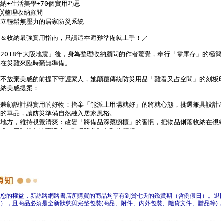
障您的權益，新絲路網路書店所購買的商品均享有到貨七天的鑑賞期（含例假日）。退
），且商品必須是全新狀態與完整包裝(商品、附件、內外包裝、隨貨文件、贈品等)