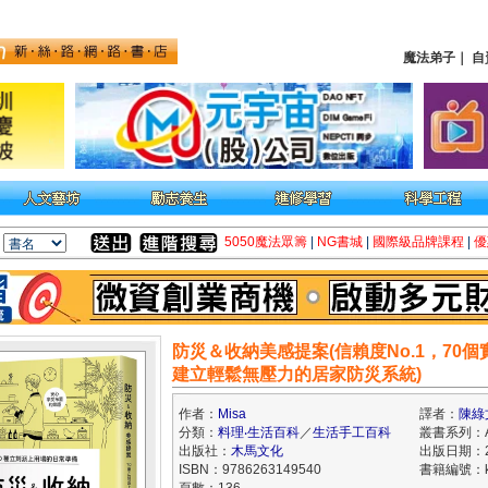
魔法弟子
｜
自
5050魔法眾籌
|
NG書城
|
國際級品牌課程
|
優
防災＆收納美感提案(信賴度No.1，70
建立輕鬆無壓力的居家防災系統)
作者：
Misa
譯者：
陳綠
分類：
料理‧生活百科
／
生活手工百科
叢書系列：Ad
出版社：
木馬文化
出版日期：20
ISBN：9786263149540
書籍編號：kk