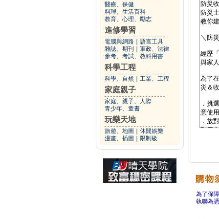
醫療、保健
料理、生活百科
教育、心理、勵志
進修學習
電腦與網路
｜
語言工具
雜誌、期刊
｜
軍政、法律
參考、考試、教科用書
科學工程
科學、自然
｜
工業、工程
家庭親子
家庭、親子、人際
青少年、童書
玩樂天地
旅遊、地圖
｜
休閒娛樂
漫畫、插圖
｜
限制級
為了保
執聯為憑