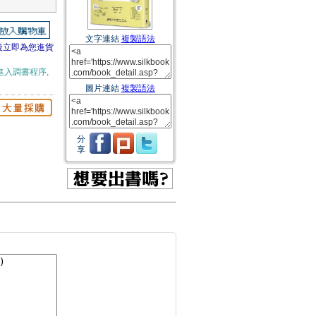
文字連結
複製語法
後立即為您進貨
進入調書程序,
圖片連結
複製語法
分
享