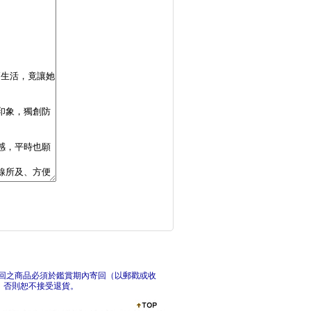
花朵編織袋鉤織材料套
花朵
心動拉滿！泡芙花髮夾
斷捨
回之商品必須於鑑賞期內寄回（以郵戳或收
，否則恕不接受退貨。