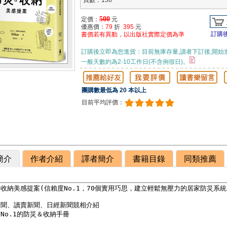
頁數：136
500
定價：
元
優惠價：
79
折
395
元
訂購
書價若有異動，以出版社實際定價為準
訂購後立即為您進貨：目前無庫存量,讀者下訂後,開始
一般天數約為2-10工作日(不含例假日)。
團購數最低為 20 本以上
目前平均評價：
簡介
作者介紹
譯者簡介
書籍目錄
同類推薦