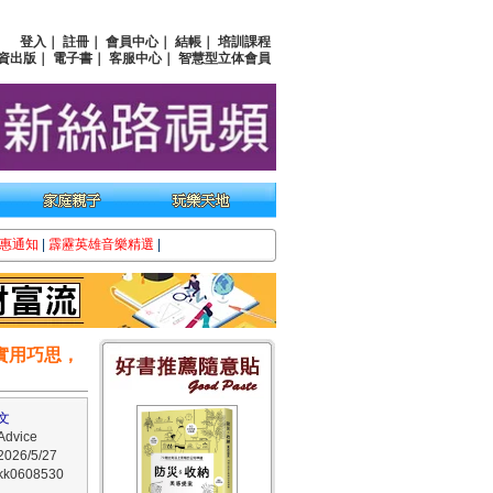
登入
｜
註冊
｜
會員中心
｜
結帳
｜
培訓課程
資出版
｜
電子書
｜
客服中心
｜
智慧型立体會員
惠通知
|
霹靂英雄音樂精選
|
個實用巧思，
文
vice
26/5/27
0608530