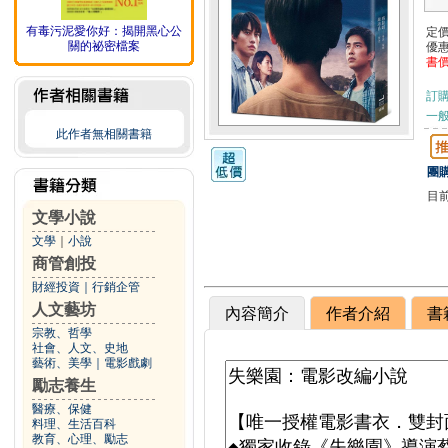
有毒污泥愛你好：揭開黑心公
定
關的祕密檔案
優
書
訂
一般
此作者無相關書籍
團購
目
文學小說
文學
｜
小說
商管創投
財經投資
｜
行銷企管
人文藝坊
內容簡介
作者介紹
書
宗教、哲學
社會、人文、史地
藝術、美學
｜
電影戲劇
勵志養生
醫療、保健
料理、生活百科
教育、心理、勵志