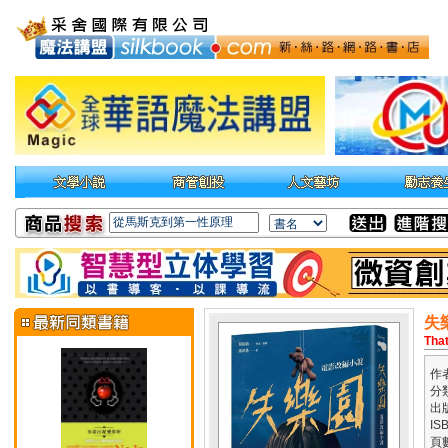
失
Tha
作
分
出
IS
頁