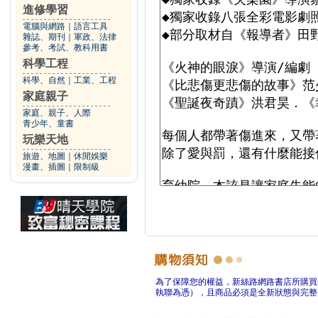
進修學習
電腦與網路
｜
語言工具
雜誌、期刊
｜
軍政、法律
參考、考試、教科用書
科學工程
科學、自然
｜
工業、工程
家庭親子
家庭、親子、人際
青少年、童書
玩樂天地
旅遊、地圖
｜
休閒娛樂
漫畫、插圖
｜
限制級
為了保障您的權益，新絲路網路書店所購買
執聯為憑），且商品必須是全新狀態與完整