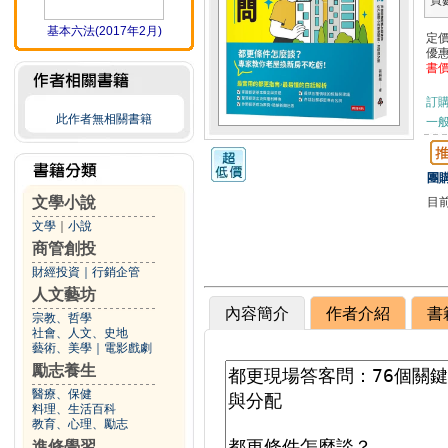
頁
基本六法(2017年2月)
定
優
書
訂
此作者無相關書籍
一般
團購
文學小說
目
文學
｜
小說
商管創投
財經投資
｜
行銷企管
人文藝坊
內容簡介
作者介紹
書
宗教、哲學
社會、人文、史地
藝術、美學
｜
電影戲劇
勵志養生
醫療、保健
料理、生活百科
教育、心理、勵志
進修學習