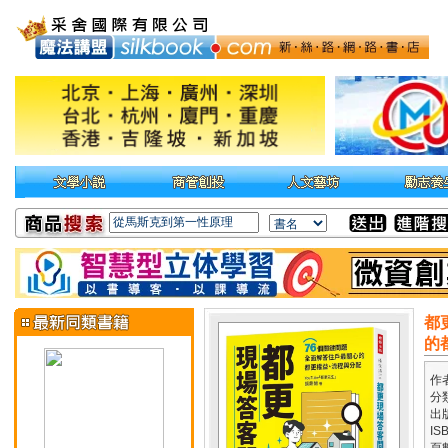
都
的
作
分
出
IS