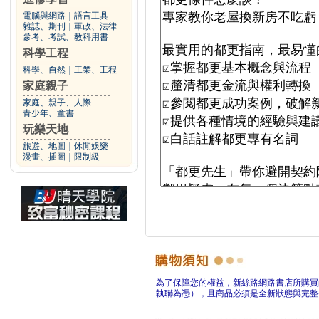
電腦與網路
｜
語言工具
雜誌、期刊
｜
軍政、法律
參考、考試、教科用書
科學工程
科學、自然
｜
工業、工程
家庭親子
家庭、親子、人際
青少年、童書
玩樂天地
旅遊、地圖
｜
休閒娛樂
漫畫、插圖
｜
限制級
為了保障您的權益，新絲路網路書店所購買
執聯為憑），且商品必須是全新狀態與完整