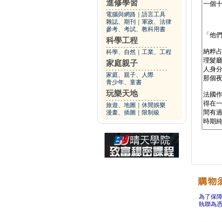
進修學習
電腦與網路
｜
語言工具
雜誌、期刊
｜
軍政、法律
參考、考試、教科用書
科學工程
科學、自然
｜
工業、工程
家庭親子
家庭、親子、人際
青少年、童書
玩樂天地
旅遊、地圖
｜
休閒娛樂
漫畫、插圖
｜
限制級
為了保
執聯為憑