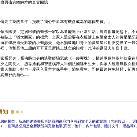
障您的權益，新絲路網路書店所購買的商品均享有到貨七天的鑑賞期（含例假日）。退
），且商品必須是全新狀態與完整包裝(商品、附件、內外包裝、隨貨文件、贈品等)