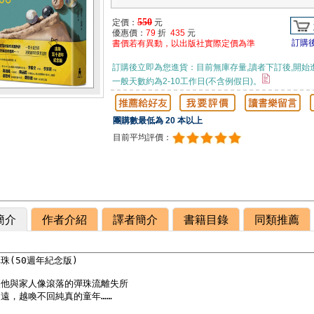
550
定價：
元
優惠價：
79
折
435
元
訂購
書價若有異動，以出版社實際定價為準
訂購後立即為您進貨：目前無庫存量,讀者下訂後,開始
一般天數約為2-10工作日(不含例假日)。
團購數最低為 20 本以上
目前平均評價：
簡介
作者介紹
譯者簡介
書籍目錄
同類推薦