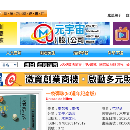
魔法弟子
｜
自
5050魔法眾籌
|
NG書城
|
國際級品牌課程
|
優
一袋彈珠(50週年紀念版)
Un sac de billes
作者：
喬瑟夫．喬佛
譯者：
范兆延
分類：
文學
／
語言
叢書系列：木馬文
出版社：
木馬文化
出版日期：2026/6
ISBN：9786263149519
書籍編號：kk0608
頁數：372