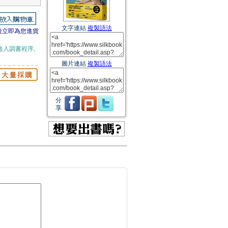
文字連結
複製語法
後立即為您進貨
進入調書程序,
圖片連結
複製語法
分
享