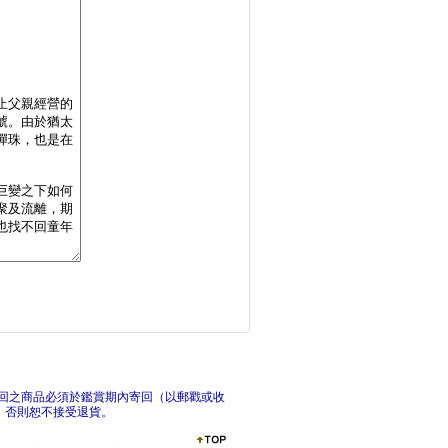
壞習慣（西班牙跨性別
紫色
光影遊戲：2026國
悲傷
回之商品必須於鑑賞期內寄回（以郵戳或收
，否則恕不接受退貨。