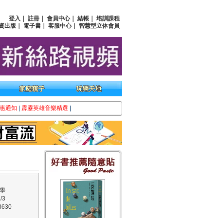
登入
｜
註冊
｜
會員中心
｜
結帳
｜
培訓課程
資出版
｜
電子書
｜
客服中心
｜
智慧型立体會員
惠通知
|
霹靂英雄音樂精選
|
學
/3
630