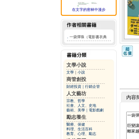
在文字的密林中漫步
．
一袋彈珠（電影書衣典
文學小說
文學
｜
小說
商管創投
財經投資
｜
行銷企管
人文藝坊
內容
宗教、哲學
社會、人文、史地
藝術、美學
｜
電影戲劇
勵志養生
醫療、保健
料理、生活百科
教育、心理、勵志