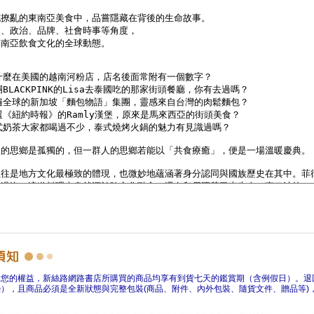
障您的權益，新絲路網路書店所購買的商品均享有到貨七天的鑑賞期（含例假日）。退
），且商品必須是全新狀態與完整包裝(商品、附件、內外包裝、隨貨文件、贈品等)