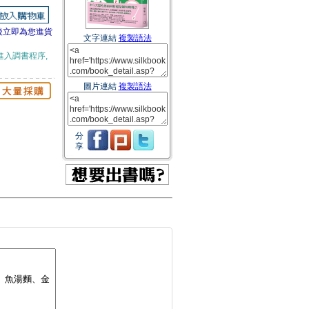
後立即為您進貨
文字連結
複製語法
進入調書程序,
圖片連結
複製語法
分
享