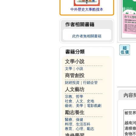
中外歷史大事酷搜本
此作者無相關書籍
文學小說
文學
｜
小說
商管創投
財經投資
｜
行銷企管
人文藝坊
內容
宗教、哲學
社會、人文、史地
藝術、美學
｜
電影戲劇
勵志養生
醫療、保健
料理、生活百科
教育、心理、勵志
進修學習