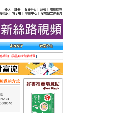
登入
｜
註冊
｜
會員中心
｜
結帳
｜
培訓課程
資出版
｜
電子書
｜
客服中心
｜
智慧型立体會員
惠通知
|
霹靂英雄音樂精選
|
相遇的方式
場
6/6/3
608640