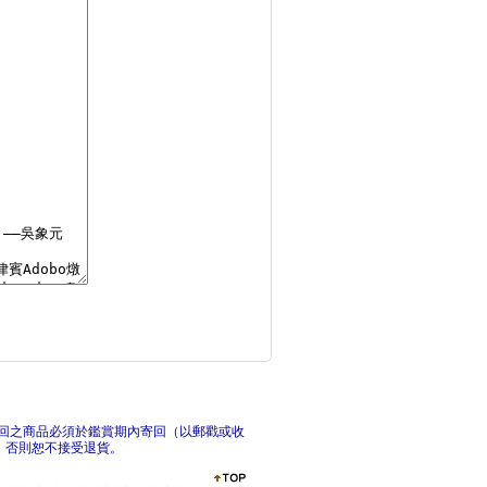
說不的世界史
日本最漫長的一天【漫
俄
回之商品必須於鑑賞期內寄回（以郵戳或收
，否則恕不接受退貨。