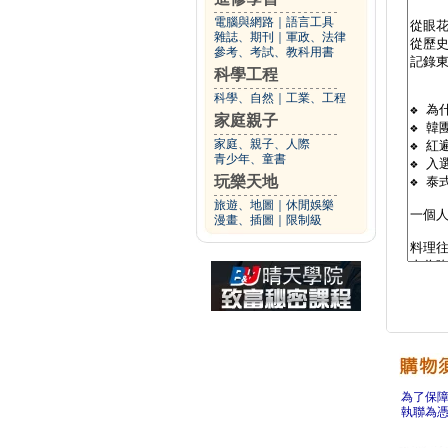
電腦與網路
｜
語言工具
雜誌、期刊
｜
軍政、法律
參考、考試、教科用書
科學工程
科學、自然
｜
工業、工程
家庭親子
家庭、親子、人際
青少年、童書
玩樂天地
旅遊、地圖
｜
休閒娛樂
漫畫、插圖
｜
限制級
為了保
執聯為憑