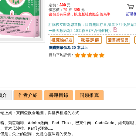
500
定價：
元
優惠價：
79
折
395
元
訂購
書價若有異動，以出版社實際定價為準
訂購後立即為您進貨：目前無庫存量,讀者下訂後,開始
一般天數約為2-10工作日(不含例假日)。
團購數最低為 20 本以上
目前平均評價：
簡介
作者介紹
書籍目錄
同類推薦