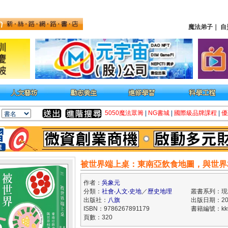
魔法弟子
｜
自
5050魔法眾籌
|
NG書城
|
國際級品牌課程
|
優
被世界端上桌：東南亞飲食地圖，與世界
作者：
吳象元
分類：
社會‧人文‧史地
／
歷史地理
叢書系列：現
出版社：
八旗
出版日期：202
ISBN：9786267891179
書籍編號：kk0
頁數：320