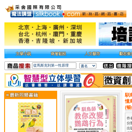
馴
懂
(
作
分
出