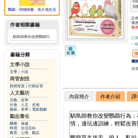
IS
頁
鸚鵡：與牠快樂、長久地生活
定
優
書
．
馴鳥師教你改變鸚鵡行
訂
一般
團購
文學小說
目
文學
｜
小說
商管創投
財經投資
｜
行銷企管
人文藝坊
內容簡介
作者介紹
譯
宗教、哲學
社會、人文、史地
藝術、美學
｜
電影戲劇
勵志養生
醫療、保健
料理、生活百科
教育、心理、勵志