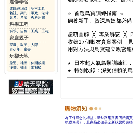
進修學習
電腦與網路
｜
語言工具
雜誌、期刊
｜
軍政、法律
參考、考試、教科用書
科學工程
科學、自然
｜
工業、工程
家庭親子
家庭、親子、人際
青少年、童書
玩樂天地
旅遊、地圖
｜
休閒娛樂
漫畫、插圖
｜
限制級
為了保障您的權益，新絲路網路書店所購買
執聯為憑），且商品必須是全新狀態與完整