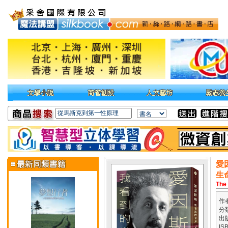
愛
生
The 
作
分
出
IS