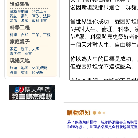
進修學習
電腦與網路
｜
語言工具
雜誌、期刊
｜
軍政、法律
參考、考試、教科用書
科學工程
科學、自然
｜
工業、工程
家庭親子
家庭、親子、人際
青少年、童書
玩樂天地
旅遊、地圖
｜
休閒娛樂
漫畫、插圖
｜
限制級
為了保障您的權益，新絲路網路書店所購買
執聯為憑），且商品必須是全新狀態與完整