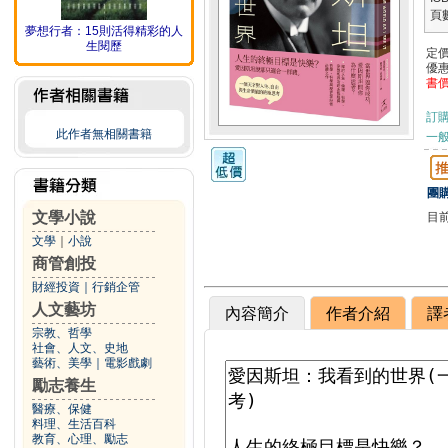
頁
夢想行者：15則活得精彩的人
生閱歷
定
優
書
訂
此作者無相關書籍
一般
團購
文學小說
目
文學
｜
小說
商管創投
財經投資
｜
行銷企管
人文藝坊
內容簡介
作者介紹
譯
宗教、哲學
社會、人文、史地
藝術、美學
｜
電影戲劇
勵志養生
醫療、保健
料理、生活百科
教育、心理、勵志