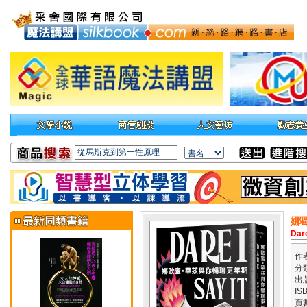
娜
Dare
作
分
出
IS
頁