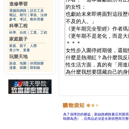
進修學習
電腦與網路
｜
語言工具
雜誌、期刊
｜
軍政、法律
參考、考試、教科用書
科學工程
科學、自然
｜
工業、工程
家庭親子
家庭、親子、人際
青少年、童書
玩樂天地
旅遊、地圖
｜
休閒娛樂
漫畫、插圖
｜
限制級
為了保障您的權益，新絲路網路書店所購買
執聯為憑），且商品必須是全新狀態與完整