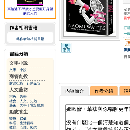
寫給過了25歲才想要顧好身體
定
的女人們
優
書
訂
一般
此作者無相關書籍
團購
目
文學小說
文學
｜
小說
商管創投
財經投資
｜
行銷企管
人文藝坊
內容簡介
作者介紹
譯
宗教、哲學
社會、人文、史地
藝術、美學
｜
電影戲劇
勵志養生
醫療、保健
料理、生活百科
教育、心理、勵志