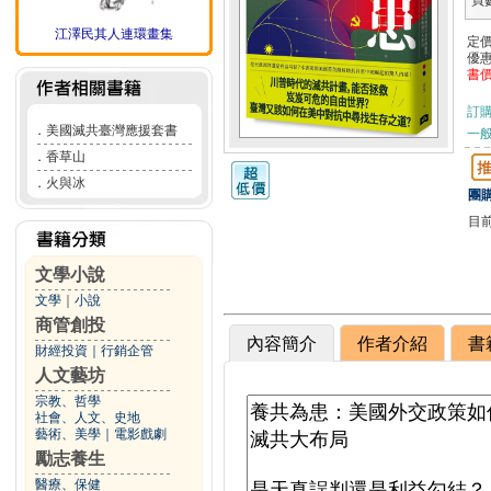
頁
江澤民其人連環畫集
定
優
書
訂
．
美國滅共臺灣應援套書
一般
．
香草山
．
火與冰
團購
目
文學小說
文學
｜
小說
商管創投
內容簡介
作者介紹
書
財經投資
｜
行銷企管
人文藝坊
宗教、哲學
社會、人文、史地
藝術、美學
｜
電影戲劇
勵志養生
醫療、保健