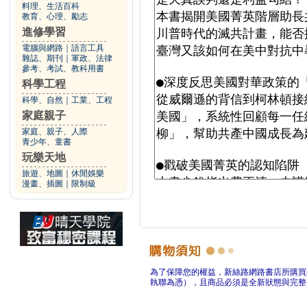
料理、生活百科
教育、心理、勵志
進修學習
電腦與網路
｜
語言工具
雜誌、期刊
｜
軍政、法律
參考、考試、教科用書
科學工程
科學、自然
｜
工業、工程
家庭親子
家庭、親子、人際
青少年、童書
玩樂天地
旅遊、地圖
｜
休閒娛樂
漫畫、插圖
｜
限制級
為了保障您的權益，新絲路網路書店所購買
執聯為憑），且商品必須是全新狀態與完整