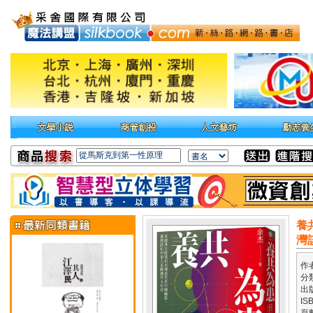
養
灣
作
分
出
IS