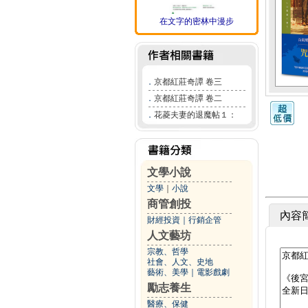
在文字的密林中漫步
．
京都紅莊奇譚 卷三
．
京都紅莊奇譚 卷二
．
花菱夫妻的退魔帖１：
文學小說
文學
｜
小說
商管創投
內容
財經投資
｜
行銷企管
人文藝坊
宗教、哲學
社會、人文、史地
藝術、美學
｜
電影戲劇
勵志養生
醫療、保健