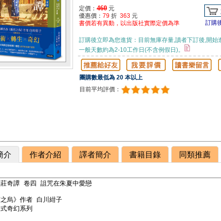
460
定價：
元
優惠價：
79
折
363
元
訂購
書價若有異動，以出版社實際定價為準
訂購後立即為您進貨：目前無庫存量,讀者下訂後,開始
一般天數約為2-10工作日(不含例假日)。
團購數最低為 20 本以上
目前平均評價：
簡介
作者介紹
譯者簡介
書籍目錄
同類推薦