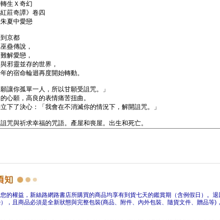
障您的權益，新絲路網路書店所購買的商品均享有到貨七天的鑑賞期（含例假日）。退
），且商品必須是全新狀態與完整包裝(商品、附件、內外包裝、隨貨文件、贈品等)