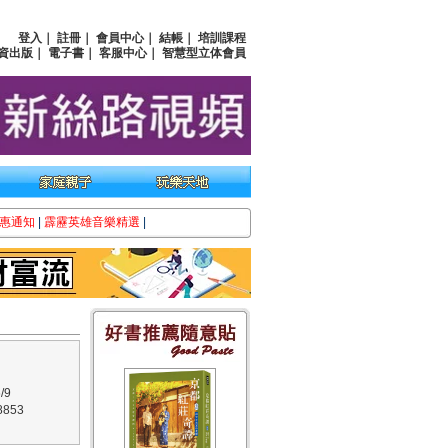
登入
｜
註冊
｜
會員中心
｜
結帳
｜
培訓課程
資出版
｜
電子書
｜
客服中心
｜
智慧型立体會員
惠通知
|
霹靂英雄音樂精選
|
/9
853