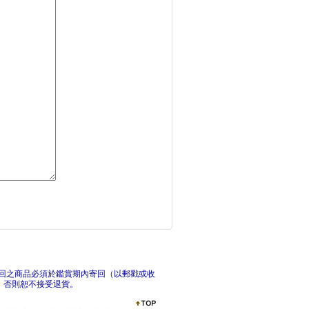
壞習慣（西班牙跨性別
紫色
光影遊戲：2026國
悲傷
回之商品必須於鑑賞期內寄回（以郵戳或收
，否則恕不接受退貨。