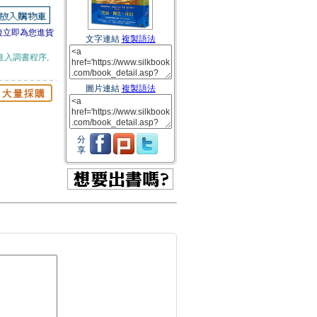
後立即為您進貨
文字連結
複製語法
進入調書程序,
圖片連結
複製語法
分
享