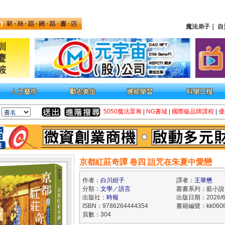
魔法弟子
｜
自
5050魔法眾籌
|
NG書城
|
國際級品牌課程
|
優
京都紅莊奇譚 卷四 詛咒在朱夏中愛戀
作者：
白川紺子
譯者：
王華懋
分類：
文學
／
語言
叢書系列：藍小說
出版社：
時報
出版日期：2026/6
ISBN：9786264444354
書籍編號：kk0608
頁數：304