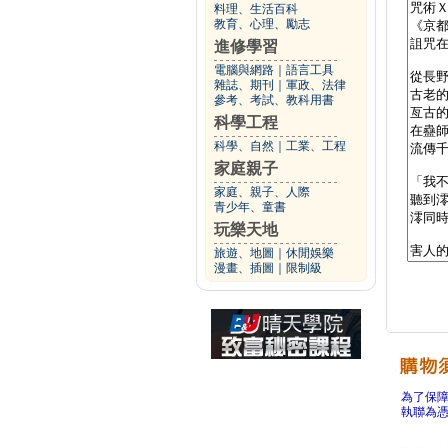
料理、生活百科
教育、心理、勵志
進修學習
電腦與網路
｜
語言工具
雜誌、期刊
｜
軍政、法律
參考、考試、教科用書
科學工程
科學、自然
｜
工業、工程
家庭親子
家庭、親子、人際
青少年、童書
玩樂天地
旅遊、地圖
｜
休閒娛樂
漫畫、插圖
｜
限制級
為了保
執聯為憑