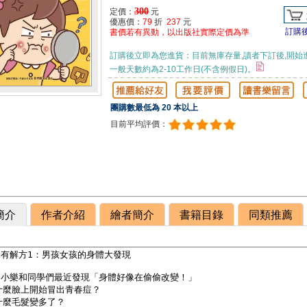
300
定價：
元
優惠價：
79
折
237
元
訂購
書價若有異動，以出版社實際定價為準
訂購後立即為您進貨：目前無庫存量,讀者下訂後,開始
一般天數約為2-10工作日(不含例假日)。
團購數最低為 20 本以上
目前平均評價：
簡介
作者介紹
繪者簡介
書籍目錄
同類推薦