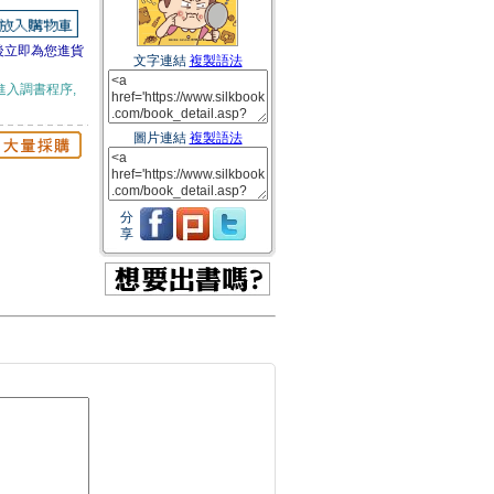
後立即為您進貨
文字連結
複製語法
進入調書程序,
圖片連結
複製語法
分
享