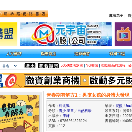
魔法弟子
｜
自
5050魔法眾籌
|
NG書城
|
國際級品牌課程
|
優
青春期有解方1：男孩女孩的身體大發現
作者：
料北鴨
繪者：
屁熊, Uncle
分類：
青少‧童書
／
自然科學
叢書系列：漫畫
出版社：
康軒
出版日期：2026/6
ISBN：9786264326124
書籍編號：kk060
頁數：112