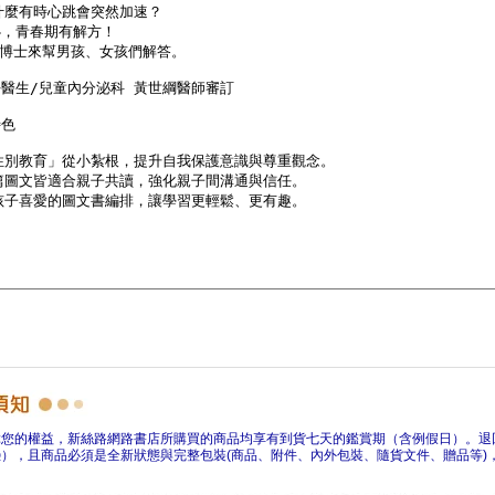
障您的權益，新絲路網路書店所購買的商品均享有到貨七天的鑑賞期（含例假日）。退
），且商品必須是全新狀態與完整包裝(商品、附件、內外包裝、隨貨文件、贈品等)