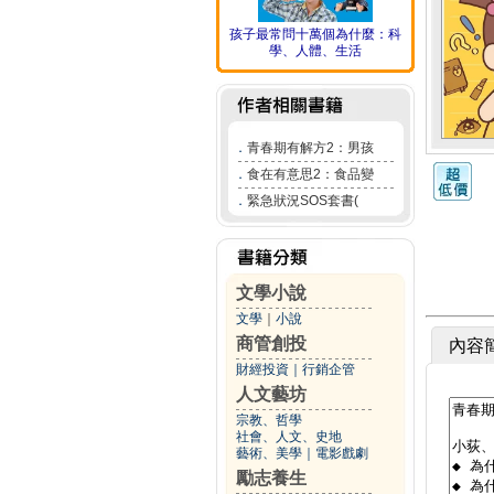
孩子最常問十萬個為什麼：科
學、人體、生活
．
青春期有解方2：男孩
．
食在有意思2：食品變
．
緊急狀況SOS套書(
文學小說
文學
｜
小說
商管創投
內容
財經投資
｜
行銷企管
人文藝坊
宗教、哲學
社會、人文、史地
藝術、美學
｜
電影戲劇
勵志養生