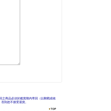
富小孩的商業課1：沙
歡迎
超級風暴登陸了！
孩子
回之商品必須於鑑賞期內寄回（以郵戳或收
，否則恕不接受退貨。