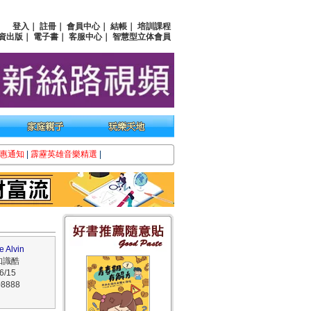
登入
｜
註冊
｜
會員中心
｜
結帳
｜
培訓課程
資出版
｜
電子書
｜
客服中心
｜
智慧型立体會員
惠通知
|
霹靂英雄音樂精選
|
 Alvin
知識酷
/15
8888