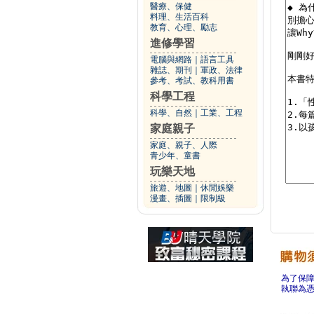
醫療、保健
料理、生活百科
教育、心理、勵志
進修學習
電腦與網路
｜
語言工具
雜誌、期刊
｜
軍政、法律
參考、考試、教科用書
科學工程
科學、自然
｜
工業、工程
家庭親子
家庭、親子、人際
青少年、童書
玩樂天地
旅遊、地圖
｜
休閒娛樂
漫畫、插圖
｜
限制級
為了保
執聯為憑