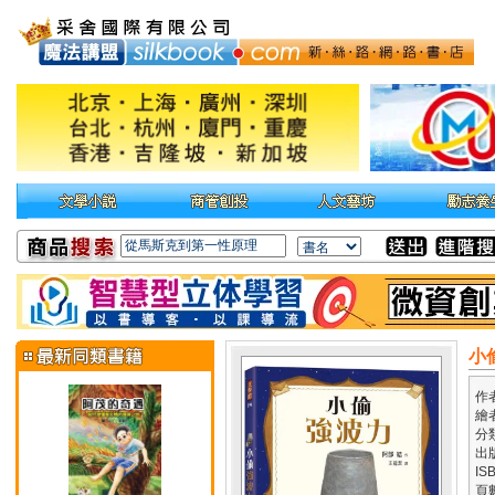
小
作
繪
分
出
IS
頁