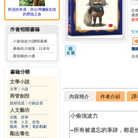
阿茂的奇遇：與台灣獼猴友情
定
的歷險之旅
優
書
暫
．
小偷強波力(贈限量療
．
爺爺的大噴嚏：日本年
團購
．
愛裝睡的小優
目
文學小說
文學
｜
小說
商管創投
內容簡介
作者介紹
譯
財經投資
｜
行銷企管
人文藝坊
宗教、哲學
社會、人文、史地
藝術、美學
｜
電影戲劇
勵志養生