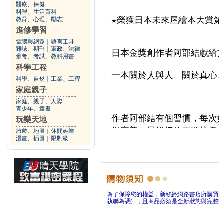
醫療、保健
料理、生活百科
教育、心理、勵志
進修學習
電腦與網路
｜
語言工具
雜誌、期刊
｜
軍政、法律
參考、考試、教科用書
科學工程
科學、自然
｜
工業、工程
家庭親子
家庭、親子、人際
青少年、童書
玩樂天地
旅遊、地圖
｜
休閒娛樂
漫畫、插圖
｜
限制級
為了保障您的權益，新絲路網路書店所購買
執聯為憑），且商品必須是全新狀態與完整