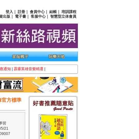
登入
｜
註冊
｜
會員中心
｜
結帳
｜
培訓課程
資出版
｜
電子書
｜
客服中心
｜
智慧型立体會員
惠通知
|
霹靂英雄音樂精選
|
錄官方標準
學習
5/21
9007