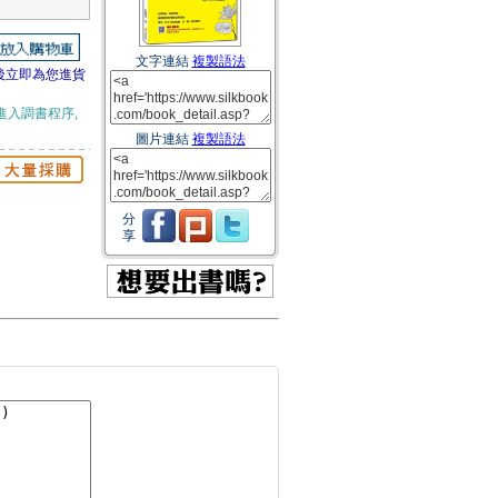
文字連結
複製語法
後立即為您進貨
進入調書程序,
圖片連結
複製語法
分
享