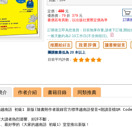
頁數：184
480
定價：
元
優惠價：
79
折
379
元
訂購
書價若有異動，以出版社實際定價為準
訂購後立即為您進貨：目前無庫存量,讀者下訂後,開始
一般天數約為2-10工作日(不含例假日)。
團購數最低為 20 本以上
目前平均評價：
簡介
作者介紹
書籍目錄
同類推薦