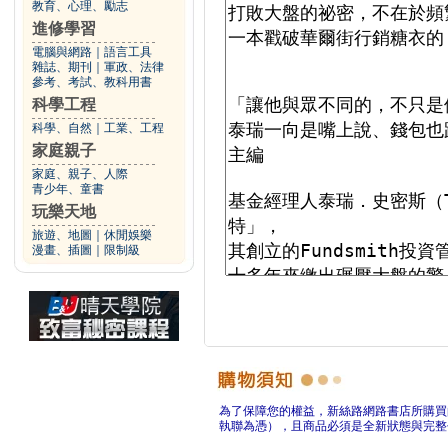
教育、心理、勵志
進修學習
電腦與網路
｜
語言工具
雜誌、期刊
｜
軍政、法律
參考、考試、教科用書
科學工程
科學、自然
｜
工業、工程
家庭親子
家庭、親子、人際
青少年、童書
玩樂天地
旅遊、地圖
｜
休閒娛樂
漫畫、插圖
｜
限制級
為了保障您的權益，新絲路網路書店所購買
執聯為憑），且商品必須是全新狀態與完整