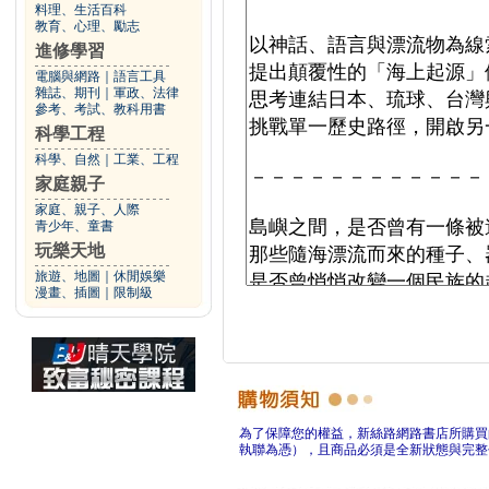
料理、生活百科
教育、心理、勵志
進修學習
電腦與網路
｜
語言工具
雜誌、期刊
｜
軍政、法律
參考、考試、教科用書
科學工程
科學、自然
｜
工業、工程
家庭親子
家庭、親子、人際
青少年、童書
玩樂天地
旅遊、地圖
｜
休閒娛樂
漫畫、插圖
｜
限制級
為了保障您的權益，新絲路網路書店所購買
執聯為憑），且商品必須是全新狀態與完整