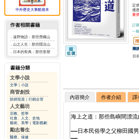
定
中外歷史大事酷搜本
優
書
訂
一般
．
遠野物語：那些潛藏山
．
山之人生：那些隱沒山
團購
．
日本的祭典：那些形塑
目
文學小說
文學
｜
小說
商管創投
內容簡介
作者介紹
譯
財經投資
｜
行銷企管
人文藝坊
宗教、哲學
社會、人文、史地
藝術、美學
｜
電影戲劇
勵志養生
醫療、保健