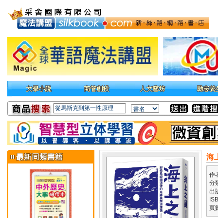
海
作
分
出
IS
頁