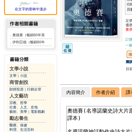
IS
在文字的密林中漫步
頁
定
優
書
．
奧德賽（暢銷80年英
訂
．
伊利亞德（暢銷80年
一般
團購
文學小說
目
文學
｜
小說
商管創投
財經投資
｜
行銷企管
內容簡介
作者介紹
譯
人文藝坊
宗教、哲學
社會、人文、史地
藝術、美學
｜
電影戲劇
勵志養生
醫療、保健
料理、生活百科