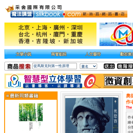
奧
作
The
作
繪
分
出