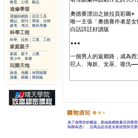
教育、心理、勵志
進修學習
電腦與網路
｜
語言工具
雜誌、期刊
｜
軍政、法律
參考、考試、教科用書
科學工程
科學、自然
｜
工業、工程
家庭親子
家庭、親子、人際
青少年、童書
玩樂天地
旅遊、地圖
｜
休閒娛樂
漫畫、插圖
｜
限制級
為了保障您的權益，新絲路網路書店所購買
執聯為憑），且商品必須是全新狀態與完整