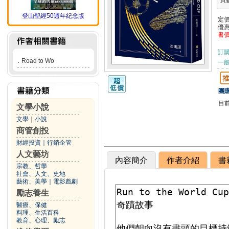
頁
登山聖經50週年紀念版
定
優
書
訂
．
Road to Wo
一般
團購
目
文學小說
文學
｜
小說
商管創投
財經投資
｜
行銷企管
人文藝坊
內容簡介
作者介紹
書
宗教、哲學
社會、人文、史地
藝術、美學
｜
電影戲劇
勵志養生
醫療、保健
料理、生活百科
教育、心理、勵志