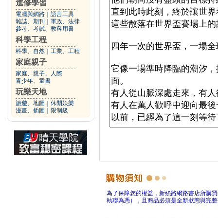
進修學習
電腦與網路
｜
語言工具
雜誌、期刊
｜
軍政、法律
參考、考試、教科用書
科學工程
科學、自然
｜
工業、工程
家庭親子
家庭、親子、人際
青少年、童書
玩樂天地
旅遊、地圖
｜
休閒娛樂
漫畫、插圖
｜
限制級
為了保障您的權益，新絲路網路書店所購買
執聯為憑），且商品必須是全新狀態與完整