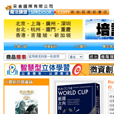
Ru
行
作
分
出
IS