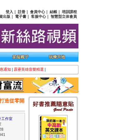
登入
｜
註冊
｜
會員中心
｜
結帳
｜
培訓課程
資出版
｜
電子書
｜
客服中心
｜
智慧型立体會員
惠通知
|
霹靂英雄音樂精選
|
打造從零開
）
計工作室
室
28
41