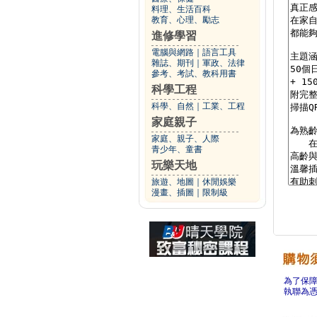
料理、生活百科
教育、心理、勵志
進修學習
電腦與網路
｜
語言工具
雜誌、期刊
｜
軍政、法律
參考、考試、教科用書
科學工程
科學、自然
｜
工業、工程
家庭親子
家庭、親子、人際
青少年、童書
玩樂天地
旅遊、地圖
｜
休閒娛樂
漫畫、插圖
｜
限制級
為了保
執聯為憑