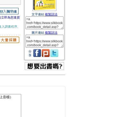
文字連結
複製語法
後立即為您進貨
進入調書程序,
圖片連結
複製語法
分
享