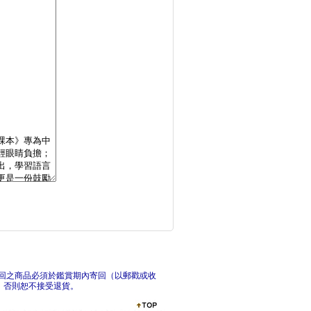
原來如此！英文的「為
自學
打造成功習慣的英語抄
G
回之商品必須於鑑賞期內寄回（以郵戳或收
，否則恕不接受退貨。