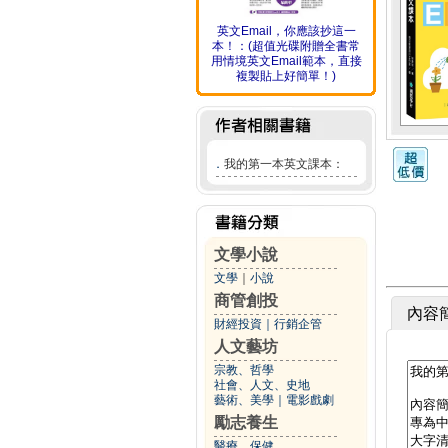
英文Email，你應該抄這一
本！：(超值光碟附贈全書常
用情境英文Email範本，直接
複製貼上好簡單！)
．
我的第一本英文課本：
文學小說
文學
｜
小說
商管創投
內容
財經投資
｜
行銷企管
人文藝坊
宗教、哲學
社會、人文、史地
藝術、美學
｜
電影戲劇
勵志養生
醫療、保健