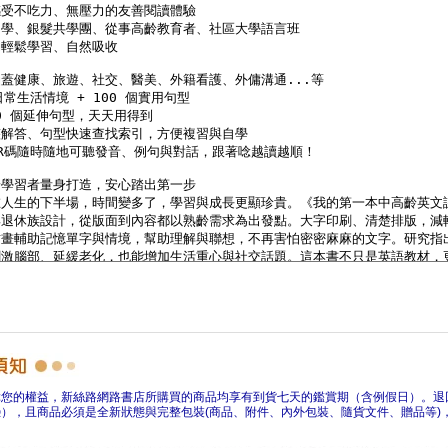
障您的權益，新絲路網路書店所購買的商品均享有到貨七天的鑑賞期（含例假日）。退
），且商品必須是全新狀態與完整包裝(商品、附件、內外包裝、隨貨文件、贈品等)