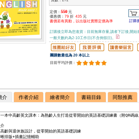
頁數：272
550
定價：
元
優惠價：
79
折
435
元
訂購
書價若有異動，以出版社實際定價為準
訂購後立即為您進貨：目前無庫存量,讀者下訂後,開始
一般天數約為2-10工作日(不含例假日)。
團購數最低為 20 本以上
目前平均評價：
簡介
作者介紹
繪者簡介
書籍目錄
同類推薦