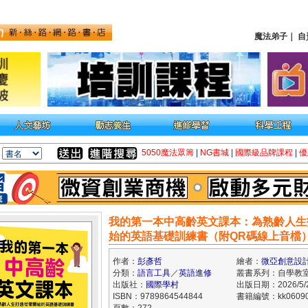
魔法弟子
｜
自
5050魔法眾籌
|
NG書城
|
國際級品牌課程
|
優
我的第一本中高齡英文課本：為熟齡人生
始的英語基礎訓練書（附QR碼線上音檔
作者：
彭彥哲
繪者：
微亞創意設
分類：
語言工具
／
英語進修
叢書系列：自學教
出版社：
國際學村
出版日期：2026/5/
ISBN：9789864544844
書籍編號：kk06090