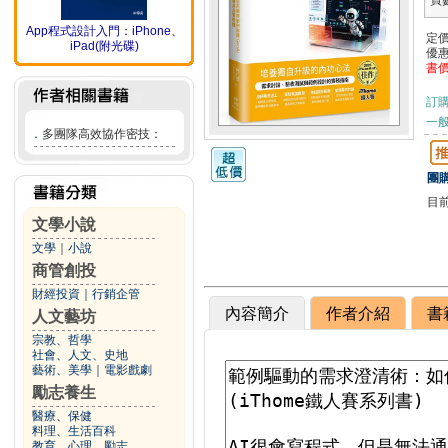
頁
App程式設計入門：iPhone、
定
iPad(附光碟)
優
書
訂
一般
．
多團隊高效協作密技：
團購
目
文學小說
文學
｜
小說
商管創投
財經投資
｜
行銷企管
內容簡介
作者介紹
書
人文藝坊
宗教、哲學
社會、人文、史地
藝術、美學
｜
電影戲劇
勵志養生
醫療、保健
料理、生活百科
教育、心理、勵志