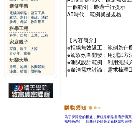
進修學習
電腦與網路
｜
語言工具
雜誌、期刊
｜
軍政、法律
參考、考試、教科用書
科學工程
科學、自然
｜
工業、工程
家庭親子
家庭、親子、人際
青少年、童書
玩樂天地
旅遊、地圖
｜
休閒娛樂
漫畫、插圖
｜
限制級
為了保障您的權益，新絲路網路書店所購買
執聯為憑），且商品必須是全新狀態與完整