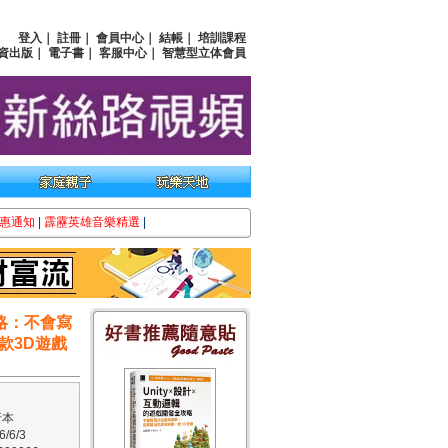
登入
｜
註冊
｜
會員中心
｜
結帳
｜
培訓課程
資出版
｜
電子書
｜
客服中心
｜
智慧型立体會員
惠通知
|
霹靂英雄音樂精選
|
攻略：不會寫
款3D遊戲
行本
/6/3