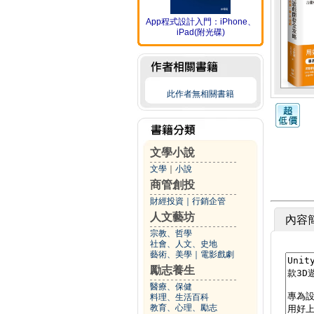
App程式設計入門：iPhone、
iPad(附光碟)
此作者無相關書籍
文學小說
文學
｜
小說
商管創投
財經投資
｜
行銷企管
人文藝坊
內容
宗教、哲學
社會、人文、史地
藝術、美學
｜
電影戲劇
勵志養生
醫療、保健
料理、生活百科
教育、心理、勵志