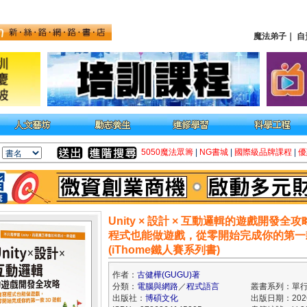
魔法弟子
｜
自
5050魔法眾籌
|
NG書城
|
國際級品牌課程
|
優
Unity × 設計 × 互動邏輯的遊戲開發全
程式也能做遊戲，從零開始完成你的第一
(iThome鐵人賽系列書)
作者：
古健樺(GUGU)著
分類：
電腦與網路
／
程式語言
叢書系列：單
出版社：
博碩文化
出版日期：2026