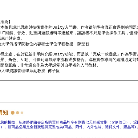
障您的權益，新絲路網路書店所購買的商品均享有到貨七天的鑑賞期（含例假日）。退
），且商品必須是全新狀態與完整包裝(商品、附件、內外包裝、隨貨文件、贈品等)