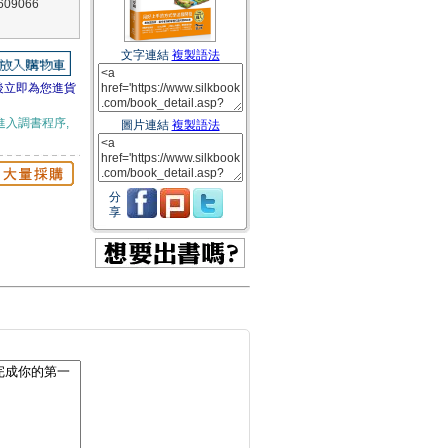
09066
文字連結
複製語法
後立即為您進貨
進入調書程序,
圖片連結
複製語法
分
享