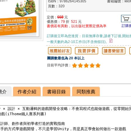
ISBN：9786264145305
書籍編號：kk06
頁數：320
660
定價：
元
優惠價：
79
折
521
元
訂購
書價若有異動，以出版社實際定價為準
訂購後立即為您進貨：目前無庫存量,讀者下訂後,開始
一般天數約為2-10工作日(不含例假日)。
團購數最低為 20 本以上
目前平均評價：
簡介
作者介紹
書籍目錄
同類推薦