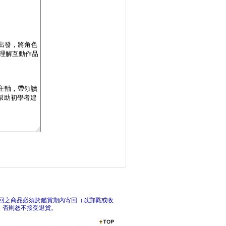
LINE Bot S
無
範例驅動的需求澄清術
回之商品必須於鑑賞期內寄回（以郵戳或收
，否則恕不接受退貨。