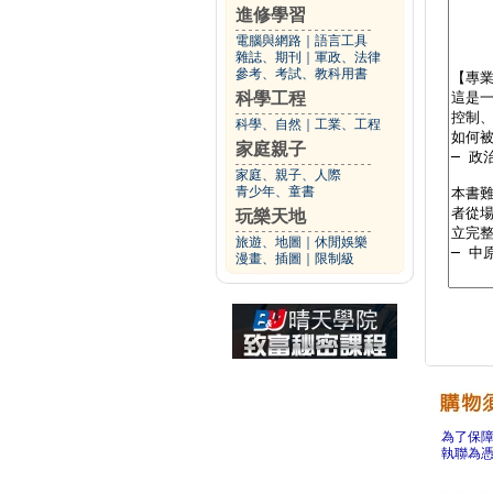
進修學習
電腦與網路
｜
語言工具
雜誌、期刊
｜
軍政、法律
參考、考試、教科用書
科學工程
科學、自然
｜
工業、工程
家庭親子
家庭、親子、人際
青少年、童書
玩樂天地
旅遊、地圖
｜
休閒娛樂
漫畫、插圖
｜
限制級
為了保
執聯為憑