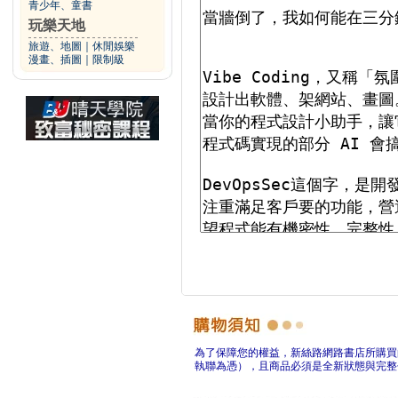
青少年、童書
玩樂天地
旅遊、地圖
｜
休閒娛樂
漫畫、插圖
｜
限制級
為了保障您的權益，新絲路網路書店所購買
執聯為憑），且商品必須是全新狀態與完整