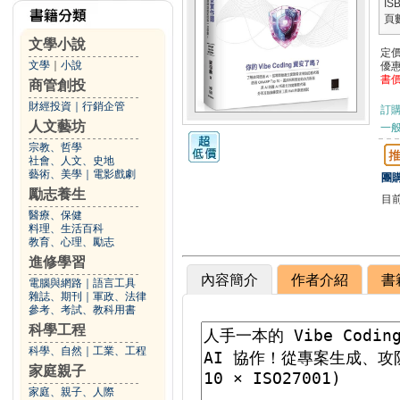
IS
頁
文學小說
定
文學
｜
小說
優
書
商管創投
財經投資
｜
行銷企管
訂
人文藝坊
一般
宗教、哲學
社會、人文、史地
藝術、美學
｜
電影戲劇
團購
勵志養生
目
醫療、保健
料理、生活百科
教育、心理、勵志
進修學習
內容簡介
作者介紹
書
電腦與網路
｜
語言工具
雜誌、期刊
｜
軍政、法律
參考、考試、教科用書
科學工程
科學、自然
｜
工業、工程
家庭親子
家庭、親子、人際