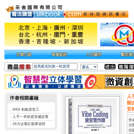
人
能
安框
．
iPAS 初級資安工
．
人手一本的資安健診實
作
．
26大企業紅藍隊攻防
分
出