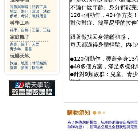
電腦與網路
｜
語言工具
雜誌、期刊
｜
軍政、法律
參考、考試、教科用書
科學工程
科學、自然
｜
工業、工程
家庭親子
家庭、親子、人際
青少年、童書
玩樂天地
旅遊、地圖
｜
休閒娛樂
漫畫、插圖
｜
限制級
為了保障您的權益，新絲路網路書店所購買
執聯為憑），且商品必須是全新狀態與完整