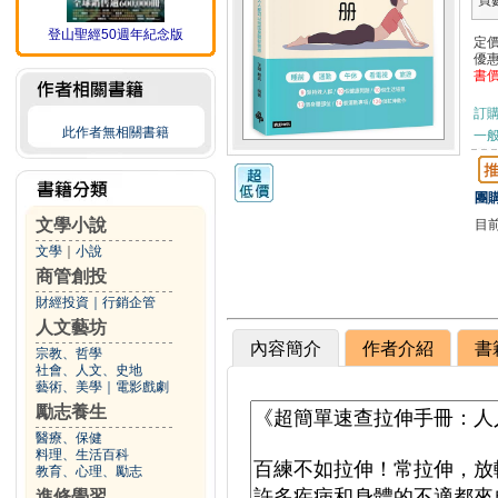
頁
登山聖經50週年紀念版
定
優
書
訂
此作者無相關書籍
一般
團購
文學小說
目
文學
｜
小說
商管創投
財經投資
｜
行銷企管
人文藝坊
內容簡介
作者介紹
書
宗教、哲學
社會、人文、史地
藝術、美學
｜
電影戲劇
勵志養生
醫療、保健
料理、生活百科
教育、心理、勵志
進修學習