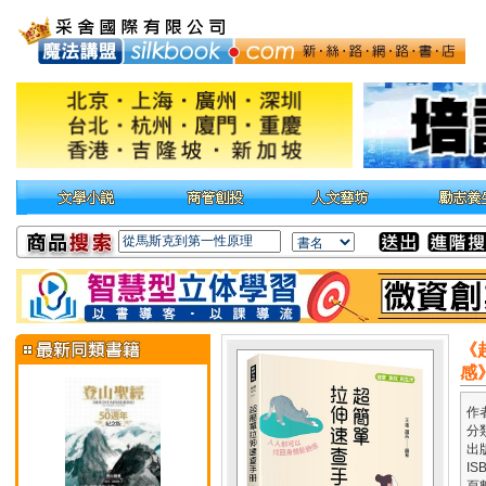
《
感
作
分
出
IS