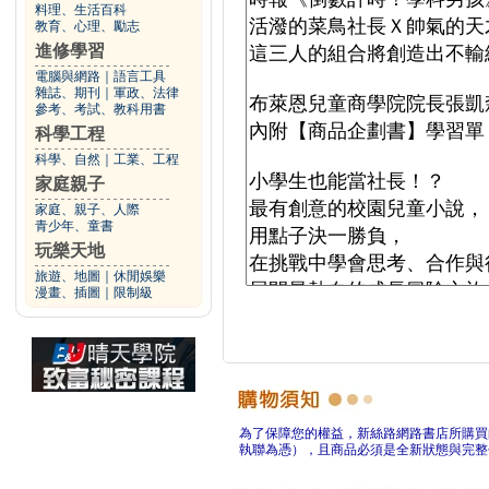
料理、生活百科
教育、心理、勵志
進修學習
電腦與網路
｜
語言工具
雜誌、期刊
｜
軍政、法律
參考、考試、教科用書
科學工程
科學、自然
｜
工業、工程
家庭親子
家庭、親子、人際
青少年、童書
玩樂天地
旅遊、地圖
｜
休閒娛樂
漫畫、插圖
｜
限制級
為了保障您的權益，新絲路網路書店所購買
執聯為憑），且商品必須是全新狀態與完整