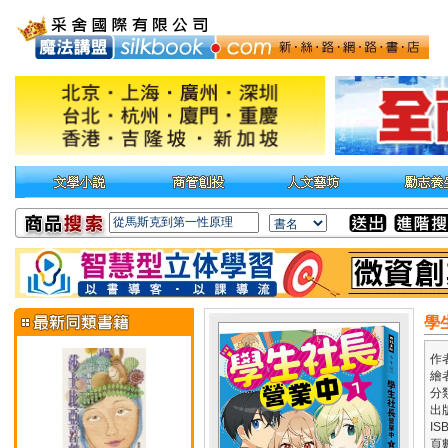
學
作
繪
分
出
IS
頁