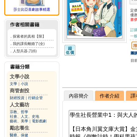
莎士比亞喜劇故事精選
定
優
書
訂
一般
．
探索者的真相【限】
．
我的課長離婚了(全)
．
人型兵器‧刀(6)
團購
目
文學小說
文學
｜
小說
商管創投
內容簡介
作者介紹
譯
財經投資
｜
行銷企管
人文藝坊
宗教、哲學
社會、人文、史地
藝術、美學
｜
電影戲劇
勵志養生
醫療、保健