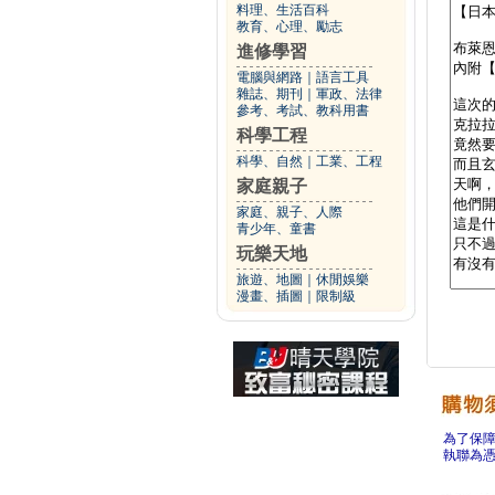
料理、生活百科
教育、心理、勵志
進修學習
電腦與網路
｜
語言工具
雜誌、期刊
｜
軍政、法律
參考、考試、教科用書
科學工程
科學、自然
｜
工業、工程
家庭親子
家庭、親子、人際
青少年、童書
玩樂天地
旅遊、地圖
｜
休閒娛樂
漫畫、插圖
｜
限制級
為了保
執聯為憑