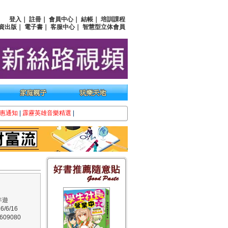
登入
｜
註冊
｜
會員中心
｜
結帳
｜
培訓課程
資出版
｜
電子書
｜
客服中心
｜
智慧型立体會員
惠通知
|
霹靂英雄音樂精選
|
年遊
/6/16
09080