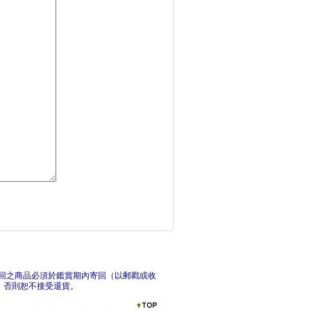
詩詞動物城：漫畫李白
?
穿裙子的男孩（暢銷1
莫
回之商品必須於鑑賞期內寄回（以郵戳或收
，否則恕不接受退貨。