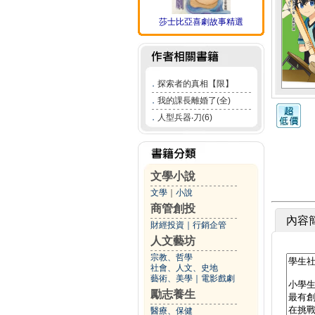
莎士比亞喜劇故事精選
．
探索者的真相【限】
．
我的課長離婚了(全)
．
人型兵器‧刀(6)
文學小說
文學
｜
小說
商管創投
內容
財經投資
｜
行銷企管
人文藝坊
宗教、哲學
社會、人文、史地
藝術、美學
｜
電影戲劇
勵志養生
醫療、保健