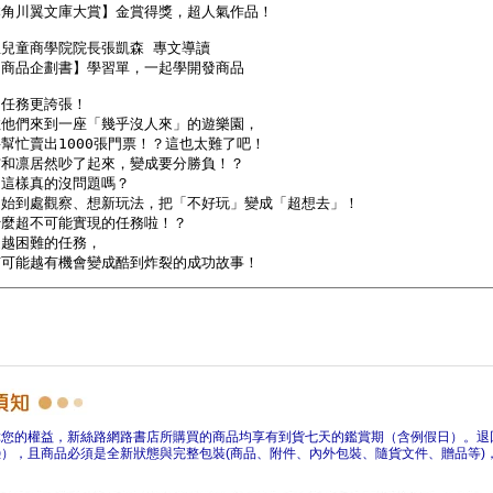
障您的權益，新絲路網路書店所購買的商品均享有到貨七天的鑑賞期（含例假日）。退
），且商品必須是全新狀態與完整包裝(商品、附件、內外包裝、隨貨文件、贈品等)