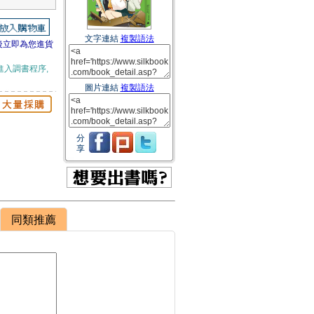
文字連結
複製語法
後立即為您進貨
進入調書程序,
圖片連結
複製語法
分
享
同類推薦