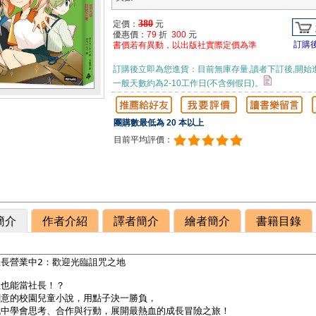
380
定價：
元
優惠價：
79
折
300
元
訂購
書價若有異動，以出版社實際定價為準
訂購後立即為您進貨：目前無庫存量,讀者下訂後,開始
一般天數約為2-10工作日(不含例假日)。
團購數最低為 20 本以上
目前平均評價：
簡介
作者介紹
譯者簡介
繪者簡介
書籍目錄