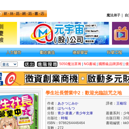
魔法弟子
｜
自
5050魔法眾籌
|
NG書城
|
國際級品牌課程
|
優
學生社長營業中2：歡迎光臨詛咒之地
作者：
あさつじみか
譯者：
王榆琮
繪者：
はちべもつ
分類：
青少‧童書
／
青少年文庫
叢書系列：少
出版社：
時報
出版日期：2026
ISBN：9786264446464
書籍編號：kk06
頁數：272