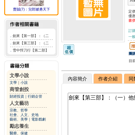
頁
曹賊(7)：兒郎虓勇天下
定
優
書
訂
．
劍來【第一部】：（二
一般
．
劍來【第三部】：（二
．
雪中悍刀行【第二部】
團購
目
文學小說
內容簡介
作者介紹
同
文學
｜
小說
商管創投
財經投資
｜
行銷企管
人文藝坊
宗教、哲學
社會、人文、史地
藝術、美學
｜
電影戲劇
勵志養生
醫療、保健