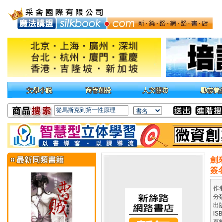
劍
簽
作
分
出
IS