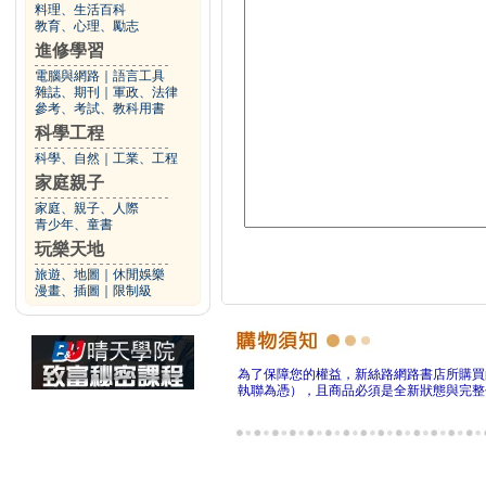
料理、生活百科
教育、心理、勵志
進修學習
電腦與網路
｜
語言工具
雜誌、期刊
｜
軍政、法律
參考、考試、教科用書
科學工程
科學、自然
｜
工業、工程
家庭親子
家庭、親子、人際
青少年、童書
玩樂天地
旅遊、地圖
｜
休閒娛樂
漫畫、插圖
｜
限制級
為了保障您的權益，新絲路網路書店所購買
執聯為憑），且商品必須是全新狀態與完整