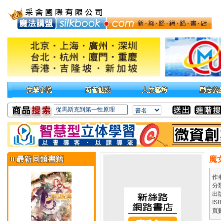
魔
作
分
出
IS
頁