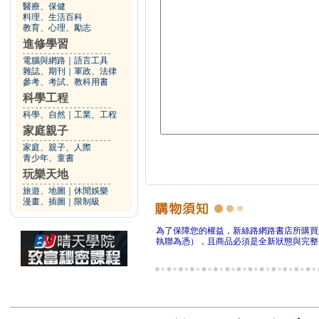
醫療、保健
料理、生活百科
教育、心理、勵志
進修學習
電腦與網路
｜
語言工具
雜誌、期刊
｜
軍政、法律
參考、考試、教科用書
科學工程
科學、自然
｜
工業、工程
家庭親子
家庭、親子、人際
青少年、童書
玩樂天地
旅遊、地圖
｜
休閒娛樂
漫畫、插圖
｜
限制級
為了保障您的權益，新絲路網路書店所購買
執聯為憑），且商品必須是全新狀態與完整