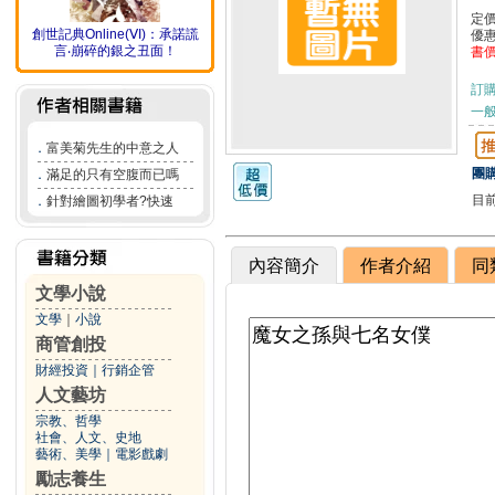
定
創世記典Online(ⅤI)：承諾謊
優
言‧崩碎的銀之丑面！
書
訂
一般
．
富美菊先生的中意之人
團購
．
滿足的只有空腹而已嗎
目
．
針對繪圖初學者?快速
內容簡介
作者介紹
同
文學小說
文學
｜
小說
商管創投
財經投資
｜
行銷企管
人文藝坊
宗教、哲學
社會、人文、史地
藝術、美學
｜
電影戲劇
勵志養生